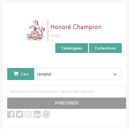
Cookies management panel
Catalogues
Collections
Cart
(empty)
M'ABONNER