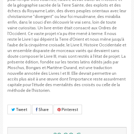
de la géographie sacrée de la Terre Sainte, des exploits et des
échecs du Royaume Latin, des divers peuples orientaux avec leur
christianisme "divergent" ou leur foi musulmane, des mirabilia
enfin, dans le souci d'en découvrir le vrai sens, loin de toute
vaine curiositas. Un livre entier était consacré aux Ordres de
l'Occident. Ce vaste projet n'a pu être mené à terme. Il nous
reste le Livre I qui dépeint la Terre d'Orient et nous mène jusqu'à
l'aube de la cinquième croisade, le Livre II, Histoire Occidentale et
un ensemble disparate de morceaux variés qui devaient sans
doute composer le Livre III, mais sont restés à l'état de projet. La
présente édition, fondée sur les textes latins édités jadis par
Moschus, Bongars et Martène-Durand, est une traduction
nouvelle annotée des Livres I et III. Elle devrait permettre un
accès plus aisé à une œuvre dont l'importance reste assurément
capitale pour l'étude des mentalités des croisés ou celle de la
méthode de l'historien.
Tweet
Share
Pinterest