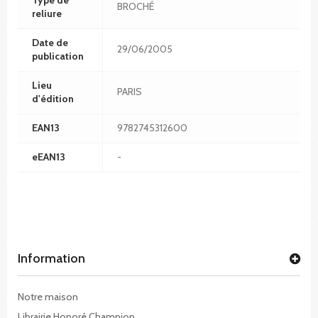
BROCHÉ
reliure
Date de
29/06/2005
publication
Lieu
PARIS
d'édition
EAN13
9782745312600
eEAN13
-
Information
Notre maison
Librairie Honoré Champion