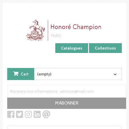
Cookies management panel
Catalogues
Collections
Cart
(empty)
M'ABONNER