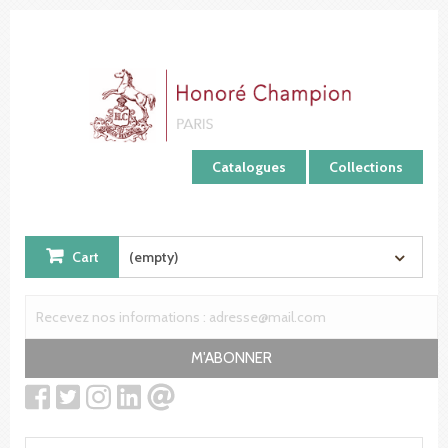
Cookies management panel
Catalogues
Collections
Cart
(empty)
M'ABONNER