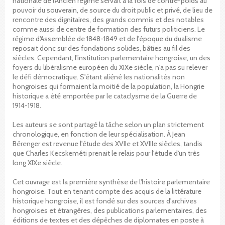
nationale de l'Ancien régime servait à la fois de contre-poids au
pouvoir du souverain, de source du droit public et privé, de lieu de
rencontre des dignitaires, des grands commis et des notables
comme aussi de centre de formation des futurs politiciens. Le
régime d'Assemblée de 1848-1849 et de l'époque du dualisme
reposait donc sur des fondations solides, bâties au fil des
siècles. Cependant, l'institution parlementaire hongroise, un des
foyers du libéralisme européen du XIXe siècle, n'a pas su relever
le défi démocratique. S'étant aliéné les nationalités non
hongroises qui formaient la moitié de la population, la Hongrie
historique a été emportée par le cataclysme de la Guerre de
1914-1918.
Les auteurs se sont partagé la tâche selon un plan strictement
chronologique, en fonction de leur spécialisation. À Jean
Bérenger est revenue l'étude des XVIIe et XVIIIe siècles, tandis
que Charles Kecskeméti prenait le relais pour l'étude d'un très
long XIXe siècle.
Cet ouvrage est la première synthèse de l'histoire parlementaire
hongroise. Tout en tenant compte des acquis de la littérature
historique hongroise, il est fondé sur des sources d'archives
hongroises et étrangères, des publications parlementaires, des
éditions de textes et des dépêches de diplomates en poste à