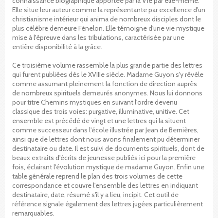
connaissance biographique apportée par la Vie par elle-même.
Elle situe leur auteur comme la représentante par excellence d'un
christianisme intérieur qui anima de nombreux disciples dont le
plus célèbre demeure Fénelon. Elle témoigne d'une vie mystique
mise à l'épreuve dans les tribulations, caractérisée par une
entière disponibilité à la grâce.
Ce troisième volume rassemble la plus grande partie des lettres
qui furent publiées dès le XVIIIe siècle. Madame Guyon s'y révèle
comme assumant pleinement la fonction de direction auprès
de nombreux spirituels demeurés anonymes. Nous lui donnons
pour titre Chemins mystiques en suivant l'ordre devenu
classique des trois voies: purgative, illuminative, unitive. Cet
ensemble est précédé de vingt et une lettres qui la situent
comme successeur dans l'école illustrée par Jean de Bernières,
ainsi que de lettres dont nous avons finalement pu déterminer
destinataire ou date. Il est suivi de documents spirituels, dont de
beaux extraits d'écrits de jeunesse publiés ici pour la première
fois, éclairant l'évolution mystique de madame Guyon. Enfin une
table générale reprend le plan des trois volumes de cette
correspondance et couvre l'ensemble des lettres en indiquant
destinataire, date, résumé s'il y a lieu, incipit. Cet outil de
référence signale également des lettres jugées particulièrement
remarquables.