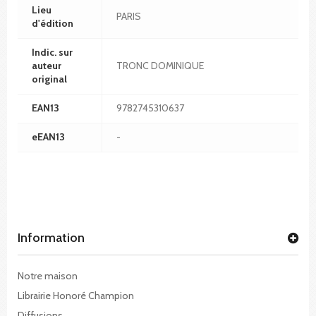
Lieu
PARIS
d'édition
Indic. sur
auteur
TRONC DOMINIQUE
original
EAN13
9782745310637
eEAN13
-
Information
Notre maison
Librairie Honoré Champion
Diffusions