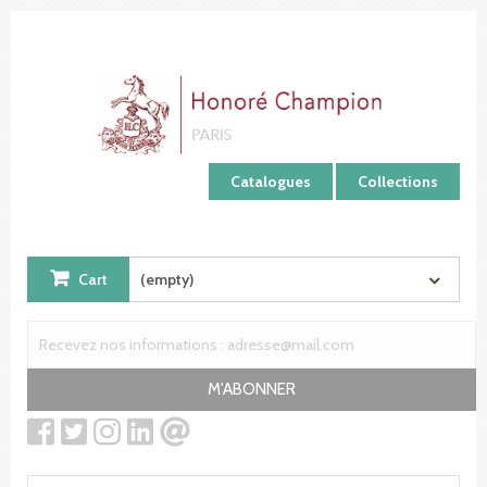
Cookies management panel
Catalogues
Collections
Cart
(empty)
M'ABONNER