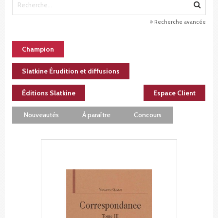
Recherche avancée
Champion
Slatkine Érudition et diffusions
Éditions Slatkine
Espace Client
Nouveautés
À paraître
Concours