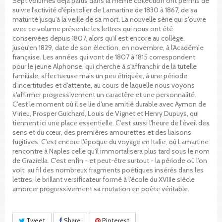
Sept volumes déjà parus dans la même collection ont permis de
suivre l'activité d'épistolier de Lamartine de 1830 à 1867, de sa
maturité jusqu'à la veille de sa mort. La nouvelle série qui s'ouvre
avec ce volume présente les lettres qui nous ont été
conservées depuis 1807, alors qu'il est encore au collège,
jusqu'en 1829, date de son élection, en novembre, à l'Académie
française. Les années qui vont de 1807 à 1815 correspondent
pour le jeune Alphonse, qui cherche à s'affranchir de la tutelle
familiale, affectueuse mais un peu étriquée, à une période
d'incertitudes et d'attente, au cours de laquelle nous voyons
s'affirmer progressivement un caractère et une personnalité.
C'est le moment où il se lie d'une amitié durable avec Aymon de
Virieu, Prosper Guichard, Louis de Vignet et Henry Dupuys, qui
tiennent ici une place essentielle. C'est aussi l'heure de l'éveil des
sens et du cœur, des premières amourettes et des liaisons
fugitives. C'est encore l'époque du voyage en Italie, où Lamartine
rencontre à Naples celle qu'il immortalisera plus tard sous le nom
de Graziella. C'est enfin - et peut-être surtout - la période où l'on
voit, au fil des nombreux fragments poétiques insérés dans les
lettres, le brillant versificateur formé à l'école du XVIIIe siècle
amorcer progressivement sa mutation en poète véritable.
Tweet
Share
Pinterest