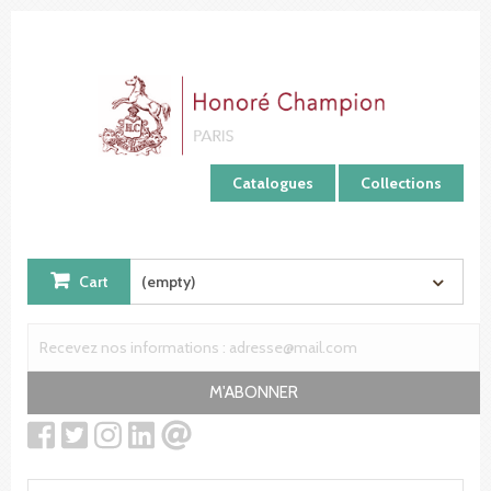
Cookies management panel
Catalogues
Collections
Cart
(empty)
M'ABONNER