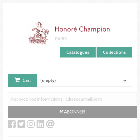
Cookies management panel
Catalogues
Collections
Cart
(empty)
M'ABONNER