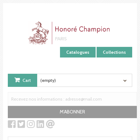
Cookies management panel
Catalogues
Collections
Cart
(empty)
M'ABONNER