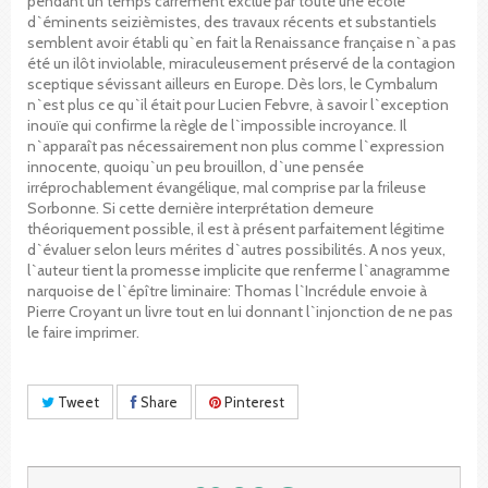
pendant un temps carrément exclue par toute une école
d`éminents seizièmistes, des travaux récents et substantiels
semblent avoir établi qu`en fait la Renaissance française n`a pas
été un ilôt inviolable, miraculeusement préservé de la contagion
sceptique sévissant ailleurs en Europe. Dès lors, le Cymbalum
n`est plus ce qu`il était pour Lucien Febvre, à savoir l`exception
inouïe qui confirme la règle de l`impossible incroyance. Il
n`apparaît pas nécessairement non plus comme l`expression
innocente, quoiqu`un peu brouillon, d`une pensée
irréprochablement évangélique, mal comprise par la frileuse
Sorbonne. Si cette dernière interprétation demeure
théoriquement possible, il est à présent parfaitement légitime
d`évaluer selon leurs mérites d`autres possibilités. A nos yeux,
l`auteur tient la promesse implicite que renferme l`anagramme
narquoise de l`épître liminaire: Thomas l`Incrédule envoie à
Pierre Croyant un livre tout en lui donnant l`injonction de ne pas
le faire imprimer.
Tweet
Share
Pinterest