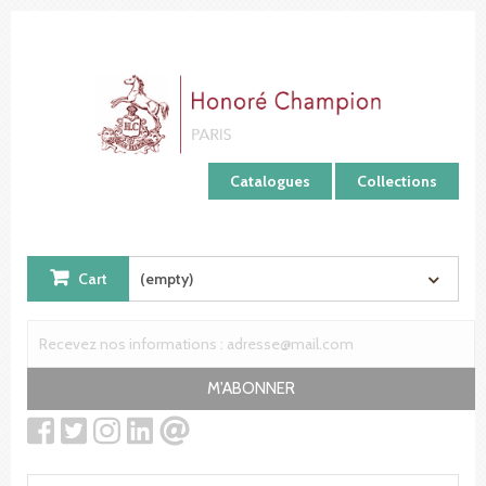
Cookies management panel
Catalogues
Collections
Cart
(empty)
M'ABONNER