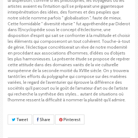
la dispersion, comme si les philosophes, les voyageurs ou les
artistes avaient eu l'intuition qu'il se préparait une gigantesque
interpénétration des idées, des formes et des peuples que
notre siècle nomme parfois " globalisation ", faute de mieux.
Cette formidable " diversité réunie " fut appréhendée par Diderot
dans l'Encyclopédie sous le concept d'éclectisme, une
disposition d'esprit qui sait se confronter à la multitude et choisir
les éléments qui composeront un tout cohérent. Touche-à-tout
de génie, l'éclectique concrétiserait un rêve de notre modernité
en procédant aux associations d'hommes, d'idées ou d'objets
les plus harmonieuses. La présente étude se propose de repérer
cette attitude dans des domaines variés de la vie culturelle
européenne de la seconde moitié du XVIIIe siècle. On y trouvera
tantôt les efforts du polygraphe qui compose sur des matières
variées, le regard de l'aventurier qui éprouve la différence des
sociétés qu'il parcourt ou le goût de l'amateur d'art ou de l'artiste
qui recherche la synthèse des styles... autant de situations où
l'homme ressent la difficulté à nommer la pluralité qu'il admire.
Tweet
Share
Pinterest