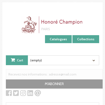
Cookies management panel
Catalogues
Collections
Cart
(empty)
M'ABONNER