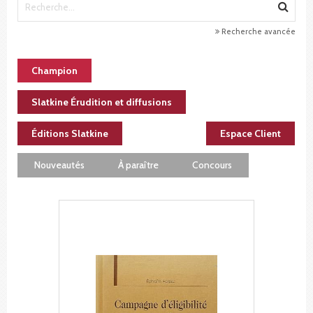
Recherche avancée
Champion
Slatkine Érudition et diffusions
Éditions Slatkine
Espace Client
Nouveautés
À paraître
Concours