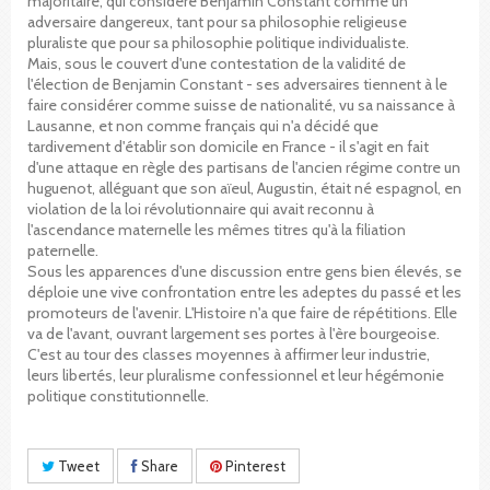
majoritaire, qui considère Benjamin Constant comme un
adversaire dangereux, tant pour sa philosophie religieuse
pluraliste que pour sa philosophie politique individualiste.
Mais, sous le couvert d'une contestation de la validité de
l'élection de Benjamin Constant - ses adversaires tiennent à le
faire considérer comme suisse de nationalité, vu sa naissance à
Lausanne, et non comme français qui n'a décidé que
tardivement d'établir son domicile en France - il s'agit en fait
d'une attaque en règle des partisans de l'ancien régime contre un
huguenot, alléguant que son aïeul, Augustin, était né espagnol, en
violation de la loi révolutionnaire qui avait reconnu à
l'ascendance maternelle les mêmes titres qu'à la filiation
paternelle.
Sous les apparences d'une discussion entre gens bien élevés, se
déploie une vive confrontation entre les adeptes du passé et les
promoteurs de l'avenir. L'Histoire n'a que faire de répétitions. Elle
va de l'avant, ouvrant largement ses portes à l'ère bourgeoise.
C'est au tour des classes moyennes à affirmer leur industrie,
leurs libertés, leur pluralisme confessionnel et leur hégémonie
politique constitutionnelle.
Tweet
Share
Pinterest