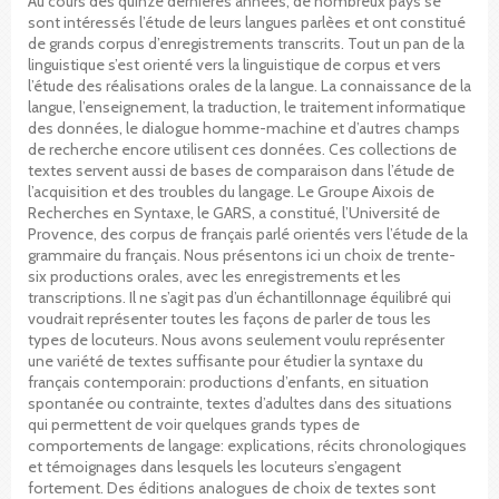
Au cours des quinze dernières années, de nombreux pays se
sont intéressés l’étude de leurs langues parlèes et ont constitué
de grands corpus d’enregistrements transcrits. Tout un pan de la
linguistique s’est orienté vers la linguistique de corpus et vers
l’étude des réalisations orales de la langue. La connaissance de la
langue, l’enseignement, la traduction, le traitement informatique
des données, le dialogue homme-machine et d’autres champs
de recherche encore utilisent ces données. Ces collections de
textes servent aussi de bases de comparaison dans l’étude de
l’acquisition et des troubles du langage. Le Groupe Aixois de
Recherches en Syntaxe, le GARS, a constitué, l’Université de
Provence, des corpus de français parlé orientés vers l’étude de la
grammaire du français. Nous présentons ici un choix de trente-
six productions orales, avec les enregistrements et les
transcriptions. Il ne s’agit pas d’un échantillonnage équilibré qui
voudrait représenter toutes les façons de parler de tous les
types de locuteurs. Nous avons seulement voulu représenter
une variété de textes suffisante pour étudier la syntaxe du
français contemporain: productions d’enfants, en situation
spontanée ou contrainte, textes d’adultes dans des situations
qui permettent de voir quelques grands types de
comportements de langage: explications, récits chronologiques
et témoignages dans lesquels les locuteurs s’engagent
fortement. Des éditions analogues de choix de textes sont