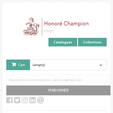
Cookies management panel
Catalogues
Collections
Cart
(empty)
M'ABONNER