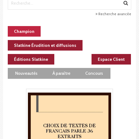
Recherche avancée
Champion
Slatkine Érudition et diffusions
Éditions Slatkine
Espace Client
Nouveautés
À paraître
Concours