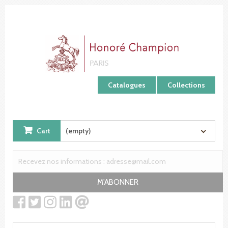
Cookies management panel
Catalogues
Collections
Cart
(empty)
M'ABONNER