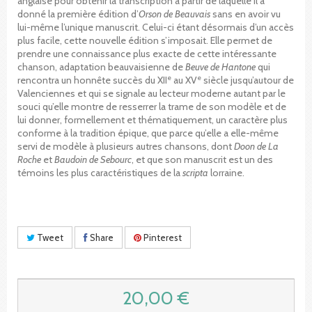
anglaise pour obtenir la transcription à partir de laquelle il a
donné la première édition d’
Orson de Beauvais
sans en avoir vu
lui-même l’unique manuscrit. Celui-ci étant désormais d’un accès
plus facile, cette nouvelle édition s’imposait. Elle permet de
prendre une connaissance plus exacte de cette intéressante
chanson, adaptation beauvaisienne de
Beuve de Hantone
qui
e
e
rencontra un honnête succès du XII
au XV
siècle jusqu’autour de
Valenciennes et qui se signale au lecteur moderne autant par le
souci qu’elle montre de resserrer la trame de son modèle et de
lui donner, formellement et thématiquement, un caractère plus
conforme à la tradition épique, que parce qu’elle a elle-même
servi de modèle à plusieurs autres chansons, dont
Doon de La
Roche
et
Baudoin de Sebourc
, et que son manuscrit est un des
témoins les plus caractéristiques de la
scripta
lorraine.
Tweet
Share
Pinterest
20,00 €