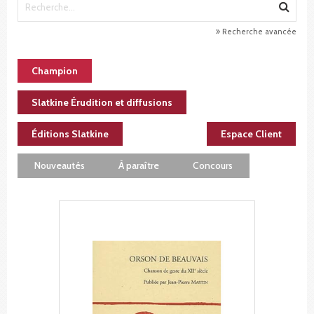
Recherche avancée
Champion
Slatkine Érudition et diffusions
Éditions Slatkine
Espace Client
Nouveautés
À paraître
Concours