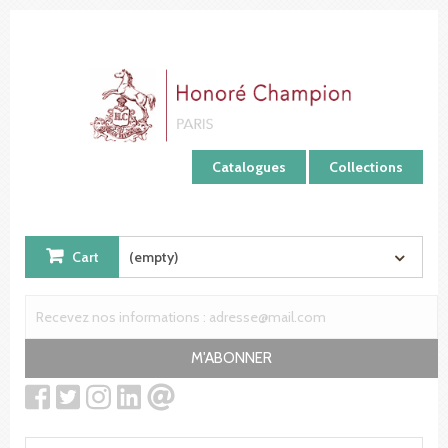
Cookies management panel
Catalogues
Collections
Cart
(empty)
M'ABONNER