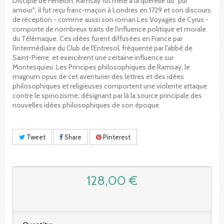
Disciple de Fénelon, Ramsay fut mêlé à la querelle du "pur
amour"; il fut reçu franc-maçon à Londres en 1729 et son discours
de réception - comme aussi son roman Les Voyages de Cyrus -
comporte de nombreux traits de l'influence politique et morale
du Télémaque. Ces idées furent diffusées en France par
l'intermédiaire du Club de l'Entresol, fréquenté par l'abbé de
Saint-Pierre, et exercèrent une certaine influence sur
Montesquieu. Les Principes philosophiques de Ramsay, le
magnum opus de cet aventurier des lettres et des idées
philosophiques et religieuses comportent une violente attaque
contre le spinozisme, désignant par là la source principale des
nouvelles idées philosophiques de son époque.
Tweet
Share
Pinterest
128,00 €