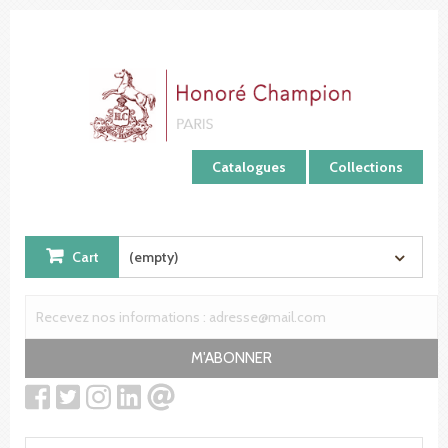
Cookies management panel
Catalogues
Collections
Cart
(empty)
M'ABONNER