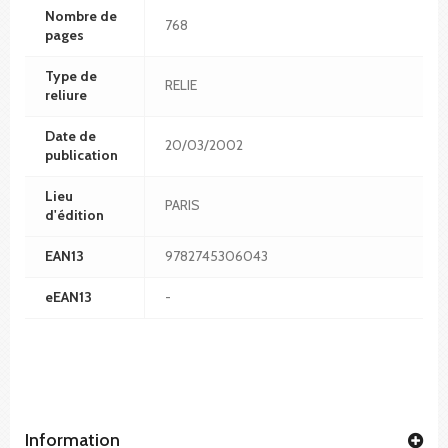
Nombre de
768
pages
Type de
RELIE
reliure
Date de
20/03/2002
publication
Lieu
PARIS
d'édition
EAN13
9782745306043
eEAN13
-
Information