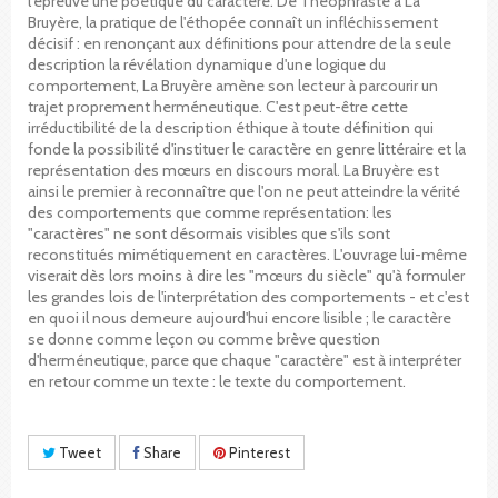
l'épreuve une poétique du caractère. De Théophraste à La
Bruyère, la pratique de l'éthopée connaît un infléchissement
décisif : en renonçant aux définitions pour attendre de la seule
description la révélation dynamique d'une logique du
comportement, La Bruyère amène son lecteur à parcourir un
trajet proprement herméneutique. C'est peut-être cette
irréductibilité de la description éthique à toute définition qui
fonde la possibilité d'instituer le caractère en genre littéraire et la
représentation des mœurs en discours moral. La Bruyère est
ainsi le premier à reconnaître que l'on ne peut atteindre la vérité
des comportements que comme représentation: les
"caractères" ne sont désormais visibles que s'ils sont
reconstitués mimétiquement en caractères. L'ouvrage lui-même
viserait dès lors moins à dire les "mœurs du siècle" qu'à formuler
les grandes lois de l'interprétation des comportements - et c'est
en quoi il nous demeure aujourd'hui encore lisible ; le caractère
se donne comme leçon ou comme brève question
d'herméneutique, parce que chaque "caractère" est à interpréter
en retour comme un texte : le texte du comportement.
Tweet
Share
Pinterest