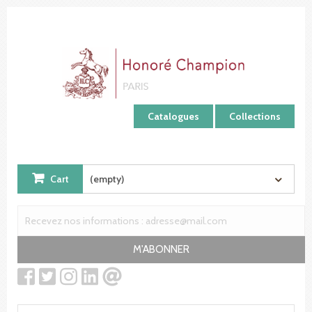
Cookies management panel
Catalogues
Collections
Cart
(empty)
M'ABONNER