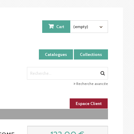
Cart
(empty)
Catalogues
Collections
Recherche avancée
Espace Client