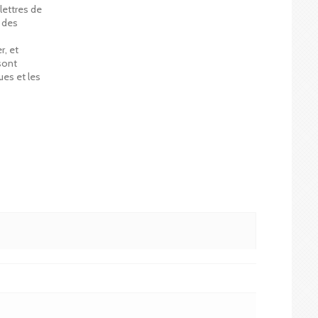
lettres de
t des
r, et
 sont
ues et les