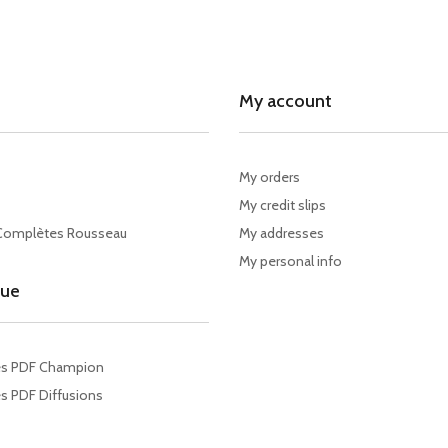
My account
My orders
My credit slips
Complètes Rousseau
My addresses
My personal info
gue
es PDF Champion
s PDF Diffusions