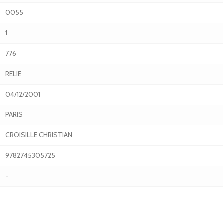
0055
1
776
RELIE
04/12/2001
PARIS
CROISILLE CHRISTIAN
9782745305725
-