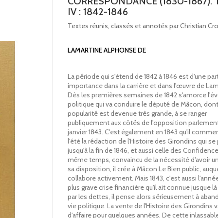
CORRESPONDANCE (1830-1867).
IV : 1842-1846
Textes réunis, classés et annotés par Christian Croi
LAMARTINE ALPHONSE DE
La période qui s'étend de 1842 à 1846 est d'une part
importance dans la carrière et dans l'œuvre de Lam
Dès les premières semaines de 1842 s'amorce l'év
politique qui va conduire le député de Mâcon, dont
popularité est devenue très grande, à se ranger
publiquement aux côtés de l'opposition parlementa
janvier 1843. C'est également en 1843 qu'il comm
l'été la rédaction de l'Histoire des Girondins qui se
jusqu'à la fin de 1846, et aussi celle des Confidence
même temps, convaincu de la nécessité d'avoir un 
sa disposition, il crée à Mâcon Le Bien public, auquel
collabore activement. Mais 1843, c'est aussi l'année
plus grave crise financière qu'il ait connue jusque là
par les dettes, il pense alors sérieusement à aban
vie politique. La vente de l'Histoire des Girondins va
d'affaire pour quelques années. De cette inlassable