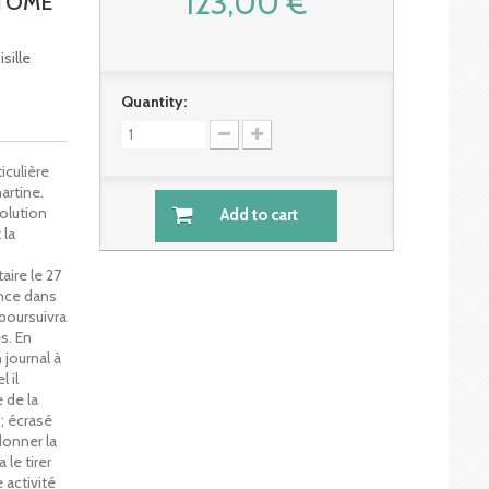
123,00 €
 TOME
sille
Quantity:
iculière
artine.
olution
Add to cart
 la
ire le 27
ence dans
 poursuivra
s. En
journal à
 il
 de la
 ; écrasé
donner la
 le tirer
 activité