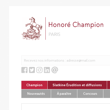
Cookies management panel
Champion
Slatkine Érudition et diffusions
Nouveautés
À paraître
Concours