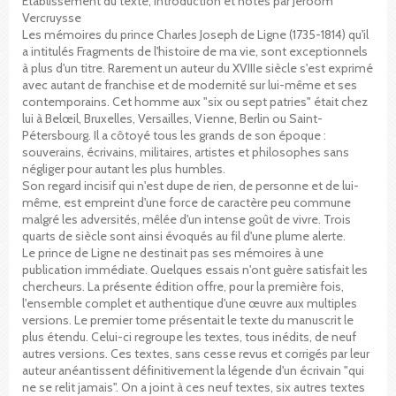
Etablissement du texte, introduction et notes par Jeroom
Vercruysse
Les mémoires du prince Charles Joseph de Ligne (1735-1814) qu'il
a intitulés Fragments de l'histoire de ma vie, sont exceptionnels
à plus d'un titre. Rarement un auteur du XVIIIe siècle s'est exprimé
avec autant de franchise et de modernité sur lui-même et ses
contemporains. Cet homme aux "six ou sept patries" était chez
lui à Belœil, Bruxelles, Versailles, Vienne, Berlin ou Saint-
Pétersbourg. Il a côtoyé tous les grands de son époque :
souverains, écrivains, militaires, artistes et philosophes sans
négliger pour autant les plus humbles.
Son regard incisif qui n'est dupe de rien, de personne et de lui-
même, est empreint d'une force de caractère peu commune
malgré les adversités, mêlée d'un intense goût de vivre. Trois
quarts de siècle sont ainsi évoqués au fil d'une plume alerte.
Le prince de Ligne ne destinait pas ses mémoires à une
publication immédiate. Quelques essais n'ont guère satisfait les
chercheurs. La présente édition offre, pour la première fois,
l'ensemble complet et authentique d'une œuvre aux multiples
versions. Le premier tome présentait le texte du manuscrit le
plus étendu. Celui-ci regroupe les textes, tous inédits, de neuf
autres versions. Ces textes, sans cesse revus et corrigés par leur
auteur anéantissent définitivement la légende d'un écrivain "qui
ne se relit jamais". On a joint à ces neuf textes, six autres textes