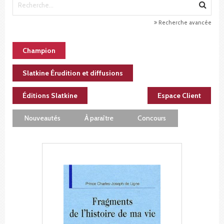
Recherche avancée
Champion
Slatkine Érudition et diffusions
Éditions Slatkine
Espace Client
Nouveautés
À paraître
Concours