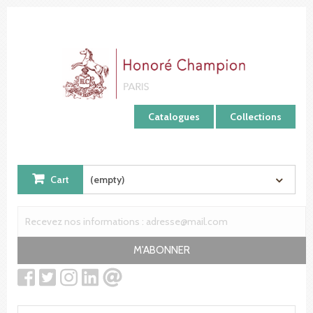
Cookies management panel
Catalogues
Collections
Cart
(empty)
M'ABONNER