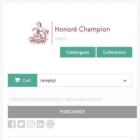
Cookies management panel
Catalogues
Collections
Cart
(empty)
M'ABONNER