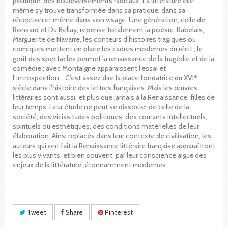
politique, des bouleversements radicaux. La littérature elle-
même s’y trouve transformée dans sa pratique, dans sa
réception et même dans son visage. Une génération, celle de
Ronsard et Du Bellay, repense totalement la poésie. Rabelais,
Marguerite de Navarre, les conteurs d’histoires tragiques ou
comiques mettent en place les cadres modernes du récit ; le
goût des spectacles permet la renaissance de la tragédie et de la
comédie ; avec Montaigne apparaissent l’essai et
e
l’introspection… C’est assez dire la place fondatrice du XVI
siècle dans l’histoire des lettres françaises. Mais les œuvres
littéraires sont aussi, et plus que jamais à la Renaissance, filles de
leur temps. Leur étude ne peut se dissocier de celle de la
société, des vicissitudes politiques, des courants intellectuels,
spirituels ou esthétiques, des conditions matérielles de leur
élaboration. Ainsi replacés dans leur contexte de civilisation, les
auteurs qui ont fait la Renaissance littéraire française apparaîtront
les plus vivants, et bien souvent, par leur conscience aiguë des
enjeux de la littérature, étonnamment modernes.
Tweet
Share
Pinterest