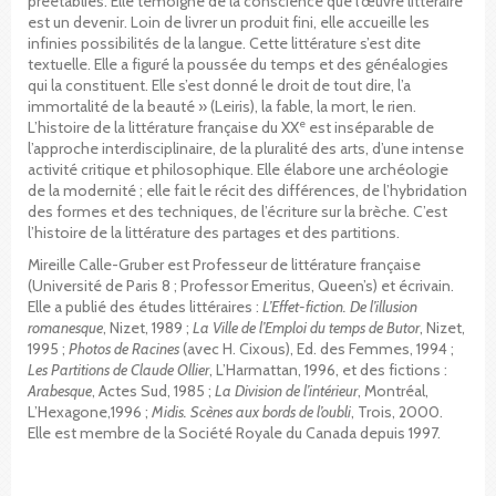
préétablies. Elle témoigne de la conscience que l’œuvre littéraire
est un devenir. Loin de livrer un produit fini, elle accueille les
infinies possibilités de la langue. Cette littérature s’est dite
textuelle. Elle a figuré la poussée du temps et des généalogies
qui la constituent. Elle s’est donné le droit de tout dire, l’a
immortalité de la beauté » (Leiris), la fable, la mort, le rien.
e
L’histoire de la littérature française du XX
est inséparable de
l’approche interdisciplinaire, de la pluralité des arts, d’une intense
activité critique et philosophique. Elle élabore une archéologie
de la modernité ; elle fait le récit des différences, de l’hybridation
des formes et des techniques, de l’écriture sur la brèche. C’est
l’histoire de la littérature des partages et des partitions.
Mireille Calle-Gruber est Professeur de littérature française
(Université de Paris 8 ; Professor Emeritus, Queen’s) et écrivain.
Elle a publié des études littéraires :
L’Effet-fiction. De l’illusion
romanesque
, Nizet, 1989 ;
La Ville de l’Emploi du temps de Butor
, Nizet,
1995 ;
Photos de Racines
(avec H. Cixous), Ed. des Femmes, 1994 ;
Les Partitions de Claude Ollier
, L’Harmattan, 1996, et des fictions :
Arabesque
, Actes Sud, 1985 ;
La Division de l’intérieur
, Montréal,
L’Hexagone,1996 ;
Midis. Scènes aux bords de l’oubli
, Trois, 2000.
Elle est membre de la Société Royale du Canada depuis 1997.