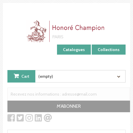
Cookies management panel
Catalogues
Collections
Cart
(empty)
M'ABONNER