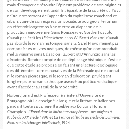
mais d’essayer de résoudre l’épineux problème de son origine et
de son développement tardif. Inséparable de la société qui l’a vu
naître, notamment de l’apparition du capitalisme marchand et
urbain, voire de son expression sociale, le bourgeois, le roman
en effet mit longtemps à se mettre au diapason de la
production européenne. Sans Rousseau et Gœthe, Foscolo
n’aurait pas écrit les
Ultime lettere
, sans W. Scott Manzoni n’aurait
pas abordé le roman historique, sans G. Sand Nievo n’aurait pas
composé ses œuvres rustiques, de même qu’on comprendrait
mal le vérisme sans Balzac ou Flaubert et D’Annunzio sans les
décadents. Rendre compte de ce déphasage historique, c’est ce
que cette étude se propose en faisant une lecture idéologique
des différentes formes narratives de la Péninsule qui ne connut
ni le roman picaresque, ni le roman d’éducation, privilégiant
longtemps le roman catholique asexué ou politico-didactique
avant d’accéder au seuil de la modernité.
Norbert Jonard est Professeur émérite à l’Université de
Bourgogne où il a enseigné la langue et la littérature italiennes
pendant toute sa carrière. Il a publié aux Éditions Honoré
Champion :
L’Ennui dans la littérature européenne - des origines à
e
l’aube du XXI
siècle
, 1998 et
La France et l’Italie au siècle des Lumières.
Essai sur les échanges intellectuels
, 1994.