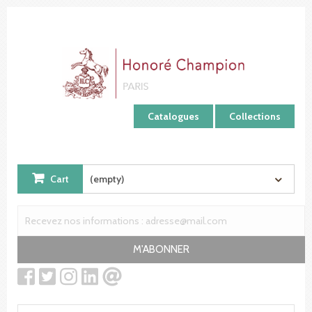
Cookies management panel
Catalogues
Collections
Cart
(empty)
M'ABONNER