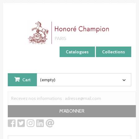
Cookies management panel
Catalogues
Collections
Cart
(empty)
M'ABONNER