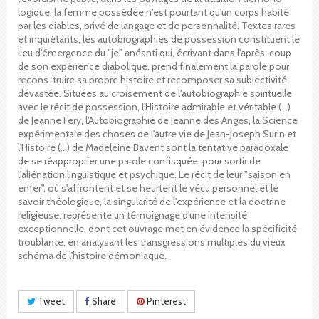
logique, la femme possédée n'est pourtant qu'un corps habité
par les diables, privé de langage et de personnalité. Textes rares
et inquiétants, les autobiographies de possession constituent le
lieu d'émergence du "je" anéanti qui, écrivant dans l'après-coup
de son expérience diabolique, prend finalement la parole pour
recons-truire sa propre histoire et recomposer sa subjectivité
dévastée. Situées au croisement de l'autobiographie spirituelle
avec le récit de possession, l'Histoire admirable et véritable (…)
de Jeanne Fery, l'Autobiographie de Jeanne des Anges, la Science
expérimentale des choses de l'autre vie de Jean-Joseph Surin et
l'Histoire (…) de Madeleine Bavent sont la tentative paradoxale
de se réapproprier une parole confisquée, pour sortir de
l'aliénation linguistique et psychique. Le récit de leur "saison en
enfer", où s'affrontent et se heurtent le vécu personnel et le
savoir théologique, la singularité de l'expérience et la doctrine
religieuse, représente un témoignage d'une intensité
exceptionnelle, dont cet ouvrage met en évidence la spécificité
troublante, en analysant les transgressions multiples du vieux
schéma de l'histoire démoniaque.
Tweet
Share
Pinterest