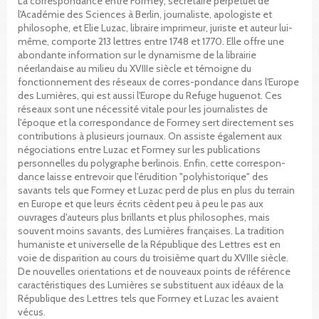
La correspondance entre Formey, secrétaire perpétuel de
l'Académie des Sciences à Berlin, journaliste, apologiste et
philosophe, et Elie Luzac, libraire imprimeur, juriste et auteur lui-
même, comporte 213 lettres entre 1748 et 1770. Elle offre une
abondante information sur le dynamisme de la librairie
néerlandaise au milieu du XVIIIe siècle et témoigne du
fonctionnement des réseaux de corres-pondance dans l'Europe
des Lumières, qui est aussi l'Europe du Refuge huguenot. Ces
réseaux sont une nécessité vitale pour les journalistes de
l'époque et la correspondance de Formey sert directement ses
contributions à plusieurs journaux. On assiste également aux
négociations entre Luzac et Formey sur les publications
personnelles du polygraphe berlinois. Enfin, cette correspon-
dance laisse entrevoir que l'érudition "polyhistorique" des
savants tels que Formey et Luzac perd de plus en plus du terrain
en Europe et que leurs écrits cèdent peu à peu le pas aux
ouvrages d'auteurs plus brillants et plus philosophes, mais
souvent moins savants, des Lumières françaises. La tradition
humaniste et universelle de la République des Lettres est en
voie de disparition au cours du troisième quart du XVIIIe siècle.
De nouvelles orientations et de nouveaux points de référence
caractéristiques des Lumières se substituent aux idéaux de la
République des Lettres tels que Formey et Luzac les avaient
vécus.