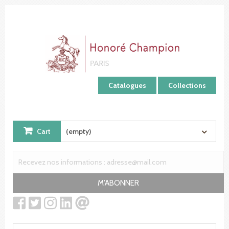
Cookies management panel
Catalogues
Collections
Cart
(empty)
M'ABONNER