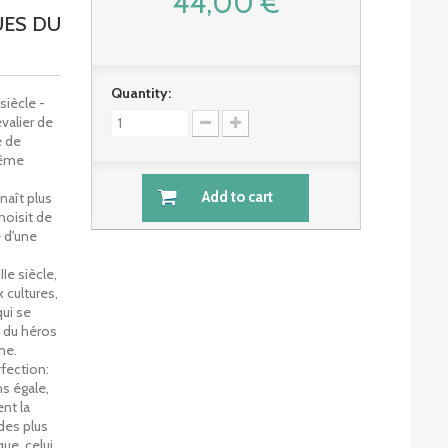
44,00 €
ES DU
Quantity:
siècle -
evalier de
e de
même
Add to cart
naît plus
hoisit de
e d'une
Ie siècle,
 cultures,
ui se
 du héros
me.
fection:
s égale,
ent la
 des plus
ue, celui