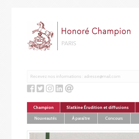
Cookies management panel
Champion
Slatkine Érudition et diffusions
Nouveautés
À paraître
Concours