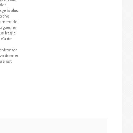
bles
age la plus
herche
clament de
u guerrier
 fragile,
 n'a de
confronter
e, va donner
ure est