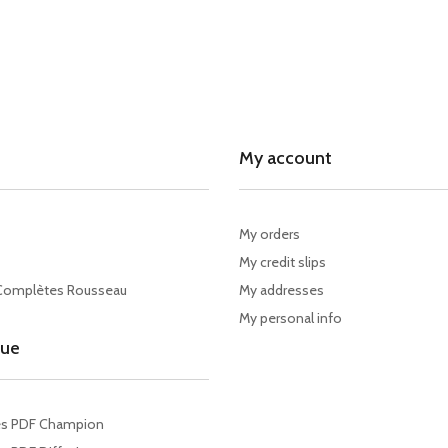
My account
My orders
My credit slips
Complètes Rousseau
My addresses
My personal info
gue
es PDF Champion