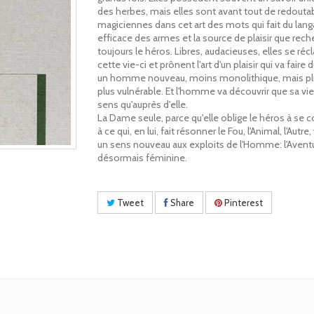
des herbes, mais elles sont avant tout de redouta
magiciennes dans cet art des mots qui fait du lang
efficace des armes et la source de plaisir que rec
toujours le héros. Libres, audacieuses, elles se ré
cette vie-ci et prônent l'art d'un plaisir qui va faire d
un homme nouveau, moins monolithique, mais plus
plus vulnérable. Et l'homme va découvrir que sa vie
sens qu'auprès d'elle.
La Dame seule, parce qu'elle oblige le héros à se 
à ce qui, en lui, fait résonner le Fou, l'Animal, l'Autr
un sens nouveau aux exploits de l'Homme: l'Avent
désormais féminine.
Tweet
Share
Pinterest