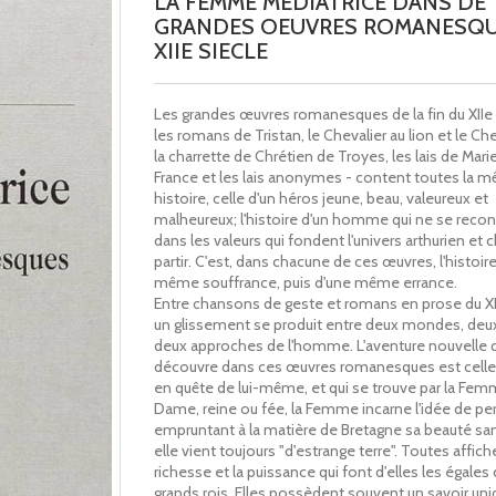
LA FEMME MEDIATRICE DANS DE
GRANDES OEUVRES ROMANESQU
XIIE SIECLE
Les grandes œuvres romanesques de la fin du XIIe 
les romans de Tristan, le Chevalier au lion et le Ch
la charrette de Chrétien de Troyes, les lais de Mari
France et les lais anonymes - content toutes la 
histoire, celle d'un héros jeune, beau, valeureux et
malheureux; l'histoire d'un homme qui ne se recon
dans les valeurs qui fondent l'univers arthurien et c
partir. C'est, dans chacune de ces œuvres, l'histoir
même souffrance, puis d'une même errance.
Entre chansons de geste et romans en prose du XII
un glissement se produit entre deux mondes, deux
deux approches de l'homme. L'aventure nouvelle q
découvre dans ces œuvres romanesques est celle
en quête de lui-même, et qui se trouve par la Fem
Dame, reine ou fée, la Femme incarne l'idée de per
empruntant à la matière de Bretagne sa beauté san
elle vient toujours "d'estrange terre". Toutes affich
richesse et la puissance qui font d'elles les égales
grands rois. Elles possèdent souvent un savoir uniq