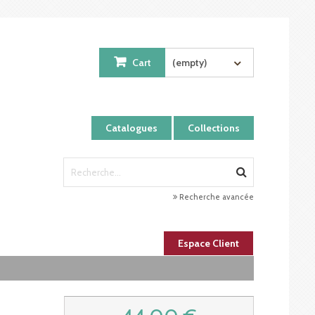
Cart
(empty)
Catalogues
Collections
Recherche avancée
Espace Client