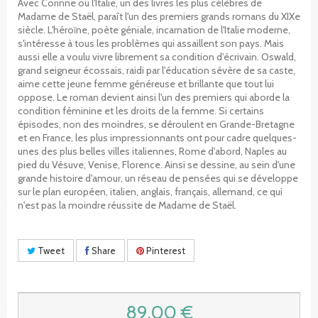
Avec Corinne ou l'Italie, un des livres les plus célèbres de
Madame de Staël, paraît l'un des premiers grands romans du XIXe
siècle. L'héroïne, poète géniale, incarnation de l'Italie moderne,
s'intéresse à tous les problèmes qui assaillent son pays. Mais
aussi elle a voulu vivre librement sa condition d'écrivain. Oswald,
grand seigneur écossais, raidi par l'éducation sévère de sa caste,
aime cette jeune femme généreuse et brillante que tout lui
oppose. Le roman devient ainsi l'un des premiers qui aborde la
condition féminine et les droits de la femme. Si certains
épisodes, non des moindres, se déroulent en Grande-Bretagne
et en France, les plus impressionnants ont pour cadre quelques-
unes des plus belles villes italiennes, Rome d'abord, Naples au
pied du Vésuve, Venise, Florence. Ainsi se dessine, au sein d'une
grande histoire d'amour, un réseau de pensées qui se développe
sur le plan européen, italien, anglais, français, allemand, ce qui
n'est pas la moindre réussite de Madame de Staël.
Tweet
Share
Pinterest
89,00 €