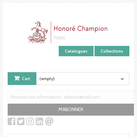
Cookies management panel
Catalogues
Collections
Cart
(empty)
M'ABONNER