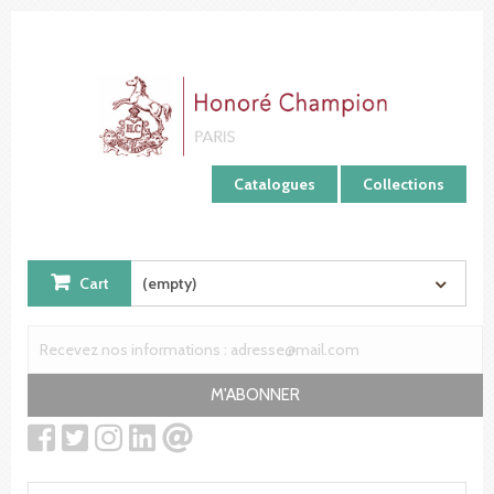
Cookies management panel
Catalogues
Collections
Cart
(empty)
M'ABONNER