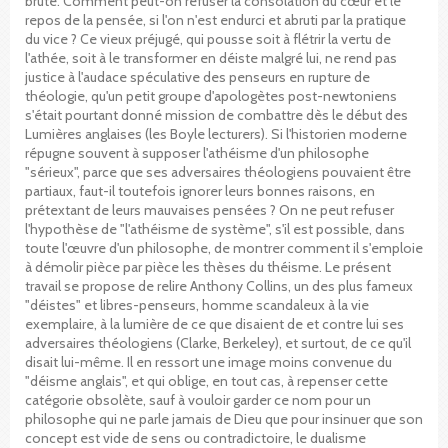
brute. Comment peut-on refuser la consolation du cœur et le
repos de la pensée, si l'on n'est endurci et abruti par la pratique
du vice ? Ce vieux préjugé, qui pousse soit à flétrir la vertu de
l'athée, soit à le transformer en déiste malgré lui, ne rend pas
justice à l'audace spéculative des penseurs en rupture de
théologie, qu'un petit groupe d'apologètes post-newtoniens
s'était pourtant donné mission de combattre dès le début des
Lumières anglaises (les Boyle lecturers). Si l'historien moderne
répugne souvent à supposer l'athéisme d'un philosophe
"sérieux", parce que ses adversaires théologiens pouvaient être
partiaux, faut-il toutefois ignorer leurs bonnes raisons, en
prétextant de leurs mauvaises pensées ? On ne peut refuser
l'hypothèse de "l'athéisme de système", s'il est possible, dans
toute l'œuvre d'un philosophe, de montrer comment il s'emploie
à démolir pièce par pièce les thèses du théisme. Le présent
travail se propose de relire Anthony Collins, un des plus fameux
"déistes" et libres-penseurs, homme scandaleux à la vie
exemplaire, à la lumière de ce que disaient de et contre lui ses
adversaires théologiens (Clarke, Berkeley), et surtout, de ce qu'il
disait lui-même. Il en ressort une image moins convenue du
"déisme anglais", et qui oblige, en tout cas, à repenser cette
catégorie obsolète, sauf à vouloir garder ce nom pour un
philosophe qui ne parle jamais de Dieu que pour insinuer que son
concept est vide de sens ou contradictoire, le dualisme