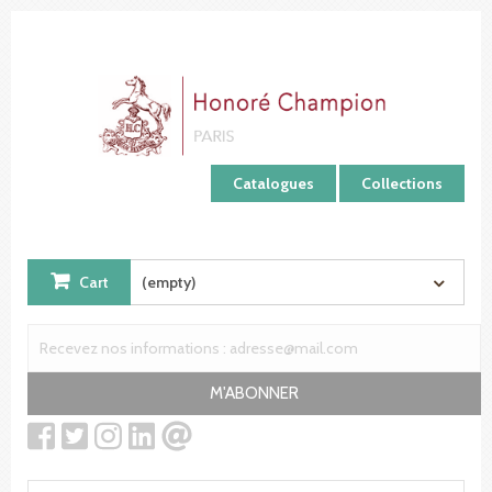
Cookies management panel
Catalogues
Collections
Cart
(empty)
M'ABONNER