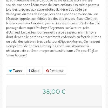
avec Madeleine Gaidan, épouse fidèle et attentionnée, les
soucis que pose l'éducation de leurs enfants. On suit le pasteur
lors des prêches aux assemblées du désert du côté de
Valdegour, du mas de Ponge, lors des synodes provinciaux; on
l'écoute rappeler aux fidèles les devoirs envers Jésus-Christ et
l'obéissance aux lois du royaume. On attend avec Paul Rabaut le
passage du marquis Paulmy d'Argenson, sur la route, près
d'Uchaud. Le pasteur doit remettre à ce seigneur un mémoire
dont dépend le sort des protestants enfermés au fort de Nîmes
ou celui des prisonnières de la tour d'Aigues-Mortes. On ne peut
s'empêcher de penser aux risques encourus, d'admirer la
résistance de cet homme pourchassé et son zèle pour l'église
"sous la croix".
Tweet
Share
Pinterest
38,00 €