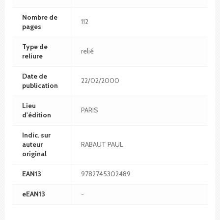
Nombre de
112
pages
Type de
relié
reliure
Date de
22/02/2000
publication
Lieu
PARIS
d'édition
Indic. sur
auteur
RABAUT PAUL
original
EAN13
9782745302489
eEAN13
-