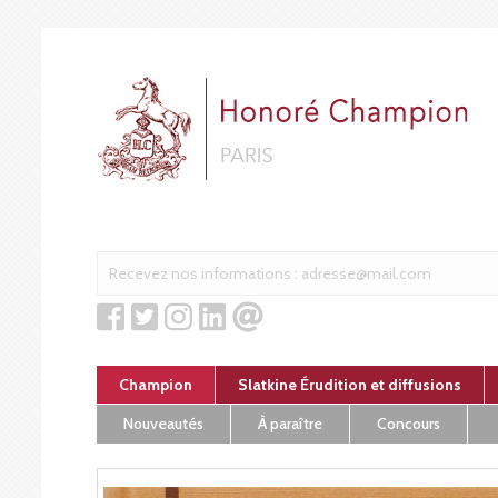
Cookies management panel
Champion
Slatkine Érudition et diffusions
Nouveautés
À paraître
Concours