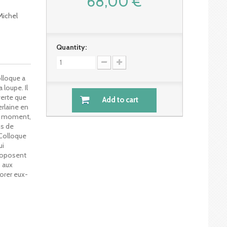
68,00 €
-Michel
Quantity:
olloque a
 loupe. Il
verte que
Add to cart
rlaine en
du moment,
ns de
 Colloque
ui
proposent
 aux
borer eux-