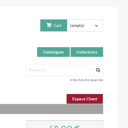
Cart
(empty)
Catalogues
Collections
Recherche avancée
Espace Client