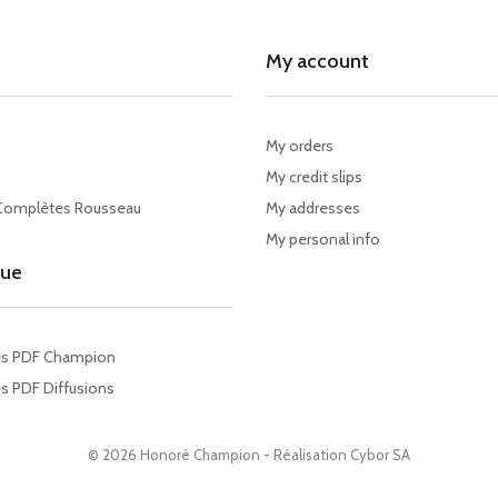
My account
My orders
My credit slips
Complètes Rousseau
My addresses
My personal info
gue
es PDF Champion
s PDF Diffusions
© 2026 Honoré Champion - Réalisation
Cybor SA