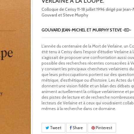
VERLAINE A LA LOUPE.
Colloque de Cerisy 11-18 juillet 1996 dirigé par Jean
Gouvard et Steve Murphy
GOUVARD JEAN-MICHEL ET MURPHY STEVE -ED-
L'année du centenaire de la Mort de Verlaine, un C
été tenu à Cerisy dans l'espoir d'étudier Verlaine à la
s'agissait de proposer une confrontation aussi ou
possible des recherches récentes consacrées à Ve
y conviant les principaux chercheurs verlainiens 
que leurs préoccupations portent sur des questio
métrique, d'esthétique ou d'histoire. Les Actes du
donnent une vision fidèle et un bilan des débats q
animent actuellement la critique verlainienne et 
des pistes de lecture et de recherche nombreuses
lecteurs de Verlaine et à ceux qui voudraient colla
mêmes à la recherche dans ce domaine.
Tweet
Share
Pinterest