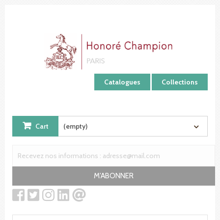
Cookies management panel
Catalogues
Collections
Cart
(empty)
M'ABONNER