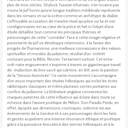
plus de trois siècles. Shylock, l'usurier inhumain, n'en incarne pas
moins le Juif honni qu'une longue tradition médiévale représente
dans les romans et sur la scène comme un archétype du diable.
L'effroyable accusation de meurtre rituel qui pèse sur lui et ses
coreligionnaires est au cœur de la pièce et fait ici l'objet d'une
étude détaillée tout comme les principaux thèmes et
personnages de cette "comédie". Face à cette image négative et
persistante du Juif se développe néanmoins, à la faveur des
progrès de l'humanisme, une meilleure connaissance des valeurs
spirituelles et morales du judaïsme, résultat d'un -intérêt
croissant pour la Bible, l'Ancien Testament surtout. Cet extra-
ordi-naire engouement s'exprime à travers un gigantesque travail
de -traduction du livre sacré qui culmine, en 1611, avec la parution
de la "Version Autorisée". Ce vaste mouvement s'accompagne
d'un essor important des études hébraïques qui inclut les écrits
rabbiniques classiques et mène plusieurs sectes puritaines aux
confins du judaïsme. La littérature anglaise conservera les
marques patentes de cette influence qui éclate dans toute sa
richesse dans l'œuvre poétique de Milton. Son Paradis Perdu, en
effet, épopée aux dimensions cosmiques, redonne vie aux
événements de la Genèse et à ses personnages dont les faits
et gestes acquièrent une intense résonance éthique et poétique
grâce à la puissance évocatrice des termes hébraïques et à la