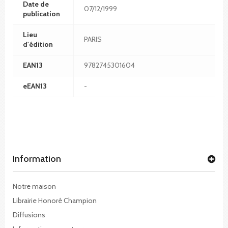
Date de
07/12/1999
publication
Lieu
PARIS
d'édition
EAN13
9782745301604
eEAN13
-
Information
Notre maison
Librairie Honoré Champion
Diffusions