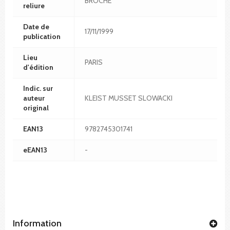
BROCHÉ
reliure
Date de
17/11/1999
publication
Lieu
PARIS
d'édition
Indic. sur
auteur
KLEIST MUSSET SLOWACKI
original
EAN13
9782745301741
eEAN13
-
Information