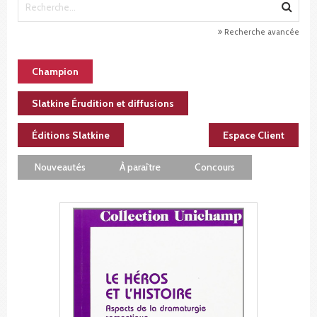
Recherche avancée
Champion
Slatkine Érudition et diffusions
Éditions Slatkine
Espace Client
Nouveautés
À paraître
Concours