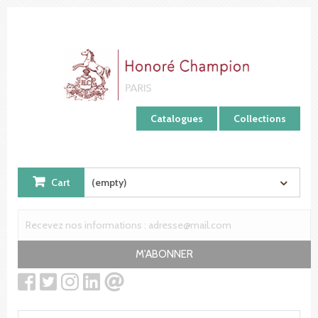
Cookies management panel
Catalogues
Collections
Cart
(empty)
M'ABONNER