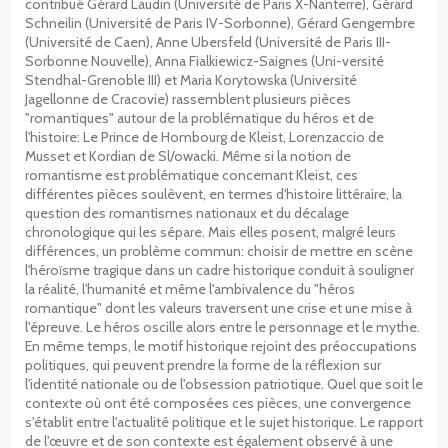
contribué Gérard Laudin (Université de Paris X-Nanterre), Gérard
Schneilin (Université de Paris IV-Sorbonne), Gérard Gengembre
(Université de Caen), Anne Ubersfeld (Université de Paris III-
Sorbonne Nouvelle), Anna Fialkiewicz-Saignes (Uni-versité
Stendhal-Grenoble III) et Maria Korytowska (Université
Jagellonne de Cracovie) rassemblent plusieurs pièces
"romantiques" autour de la problématique du héros et de
l'histoire: Le Prince de Hombourg de Kleist, Lorenzaccio de
Musset et Kordian de Sl/owacki. Même si la notion de
romantisme est problématique concernant Kleist, ces
différentes pièces soulèvent, en termes d'histoire littéraire, la
question des romantismes nationaux et du décalage
chronologique qui les sépare. Mais elles posent, malgré leurs
différences, un problème commun: choisir de mettre en scène
l'héroïsme tragique dans un cadre historique conduit à souligner
la réalité, l'humanité et même l'ambivalence du "héros
romantique" dont les valeurs traversent une crise et une mise à
l'épreuve. Le héros oscille alors entre le personnage et le mythe.
En même temps, le motif historique rejoint des préoccupations
politiques, qui peuvent prendre la forme de la réflexion sur
l'identité nationale ou de l'obsession patriotique. Quel que soit le
contexte où ont été composées ces pièces, une convergence
s'établit entre l'actualité politique et le sujet historique. Le rapport
de l'œuvre et de son contexte est également observé à une