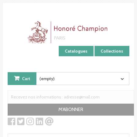
Cookies management panel
Catalogues
Collections
Cart
(empty)
M'ABONNER