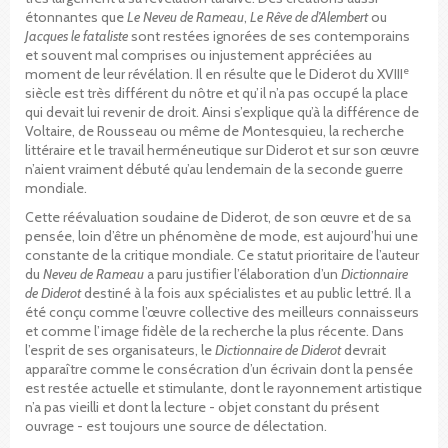
étonnantes que
Le Neveu de Rameau
,
Le Rêve de d’Alembert
ou
Jacques le fataliste
sont restées ignorées de ses contemporains
et souvent mal comprises ou injustement appréciées au
e
moment de leur révélation. Il en résulte que le Diderot du XVIII
siècle est très différent du nôtre et qu’il n’a pas occupé la place
qui devait lui revenir de droit. Ainsi s’explique qu’à la différence de
Voltaire, de Rousseau ou même de Montesquieu, la recherche
littéraire et le travail herméneutique sur Diderot et sur son œuvre
n’aient vraiment débuté qu’au lendemain de la seconde guerre
mondiale.
Cette réévaluation soudaine de Diderot, de son œuvre et de sa
pensée, loin d’être un phénomène de mode, est aujourd’hui une
constante de la critique mondiale. Ce statut prioritaire de l’auteur
du
Neveu de Rameau
a paru justifier l’élaboration d’un
Dictionnaire
de Diderot
destiné à la fois aux spécialistes et au public lettré. Il a
été conçu comme l’œuvre collective des meilleurs connaisseurs
et comme l’image fidèle de la recherche la plus récente. Dans
l’esprit de ses organisateurs, le
Dictionnaire de Diderot
devrait
apparaître comme le consécration d’un écrivain dont la pensée
est restée actuelle et stimulante, dont le rayonnement artistique
n’a pas vieilli et dont la lecture - objet constant du présent
ouvrage - est toujours une source de délectation.