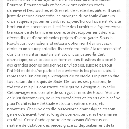
Pourtant, Beaumarchais et Marivaux ont écrit des chefs-
d'oeuvreet Destouches et Gresset, d'excellentes pièces. Il serait
juste de reconsidérer enfin les ouvrages d'une foule d'auteurs
dramatiques injustement oubliés aujourd'hui qui faisaient alors le
bonheur des spectateurs. Le siècle des Lumières a également vu
la naissance de la mise en scène, le développement des arts
décoratifs, et d'innombrables projets d'avant-garde. Sous la
Révolution, comédiens et auteurs obtiennent de nouveaux
droits et un statut particulier. Ils accèdent enfin à la respectabilité
dont ils avaient si injustement été privés jusque-là. L'art
dramatique, sous toutes ses formes, des théâtres de société
aux grandes scènes parisiennes privilégiées, suscite partout
l'intérêt et déchaîne parfois les sentiments les plus exaltés. Il
représente l'un des enjeux majeurs de ce siècle. On peut en dire
tout autant du marquis de Sade. De toutes ses passions, le
théâtre est la plus constante, celle qui ne s'éteignit qu'avec lui.
Cet ouvrage rend compte de son goût immodéré pour l'écriture
et le jeu dramatiques, pour les comédiens et les arts de la scène,
pour l'architecture théâtrale et la conception de projets
novateurs. Chacune des dix-huitoeuvres dramatiques en tout
genre qu'il écrivit, tout au long de son existence, est examinée
en détail. Cette étude apporte de nouveaux éléments en
matière de datation des pièces grâce au dépouillement de la