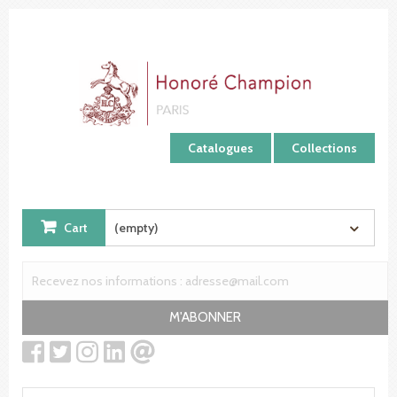
Cookies management panel
Catalogues
Collections
Cart
(empty)
M'ABONNER