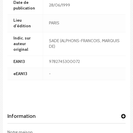
Date de
28/06/1999
publication
Lieu
PARIS
d'édition
Indic. sur
SADE (ALPHONS-FRANCOIS, MARQUIS
auteur
DE)
original
EAN13
9782745300072
eEAN13
-
Information
Notre maison