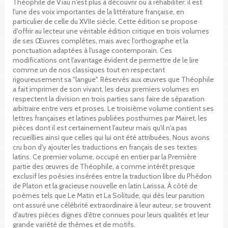
Théophile de Viau n'est plus à découvrir ou à réhabiliter: il est
l'une des voix importantes de la littérature française, en
particulier de celle du XVIIe siècle. Cette édition se propose
d'offrir au lecteur une véritable édition critique en trois volumes
de ses Œuvres complètes, mais avec l'orthographe et la
ponctuation adaptées à l'usage contemporain. Ces
modifications ont l'avantage évident de permettre de le lire
comme un de nos classiques tout en respectant
rigoureusement sa "langue". Réservés aux œuvres que Théophile
a fait imprimer de son vivant, les deux premiers volumes en
respectent la division en trois parties sans faire de séparation
arbitraire entre vers et proses. Le troisième volume contient ses
lettres françaises et latines publiées posthumes par Mairet, les
pièces dont il est certainement l'auteur mais qu'il n'a pas
recueillies ainsi que celles qui lui ont été attribuées. Nous avons
cru bon d'y ajouter les traductions en français de ses textes
latins. Ce premier volume, occupé en entier par la Première
partie des œuvres de Théophile, a comme intérêt presque
exclusif les poésies insérées entre la traduction libre du Phédon
de Platon et la gracieuse nouvelle en latin Larissa. À côté de
poèmes tels que Le Matin et La Solitude, qui dès leur parution
ont assuré une célébrité extraordinaire à leur auteur, se trouvent
d'autres pièces dignes d'être connues pour leurs qualités et leur
grande variété de thèmes et de motifs.