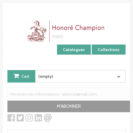
Cookies management panel
Catalogues
Collections
Cart
(empty)
M'ABONNER