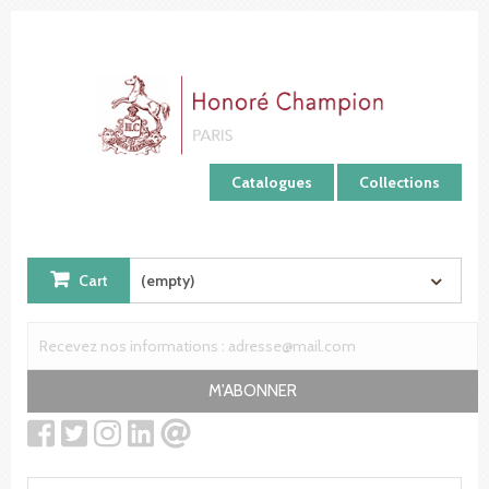
Cookies management panel
Catalogues
Collections
Cart
(empty)
M'ABONNER