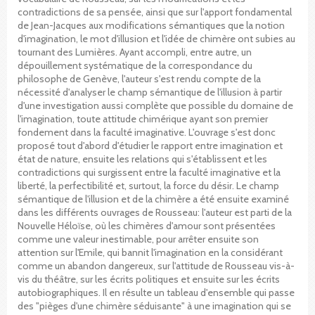
contradictions de sa pensée, ainsi que sur l'apport fondamental
de Jean-Jacques aux modifications sémantiques que la notion
d'imagination, le mot d'illusion et l'idée de chimère ont subies au
tournant des Lumières. Ayant accompli, entre autre, un
dépouillement systématique de la correspondance du
philosophe de Genève, l'auteur s'est rendu compte de la
nécessité d'analyser le champ sémantique de l'illusion à partir
d'une investigation aussi complète que possible du domaine de
l'imagination, toute attitude chimérique ayant son premier
fondement dans la faculté imaginative. L'ouvrage s'est donc
proposé tout d'abord d'étudier le rapport entre imagination et
état de nature, ensuite les relations qui s'établissent et les
contradictions qui surgissent entre la faculté imaginative et la
liberté, la perfectibilité et, surtout, la force du désir. Le champ
sémantique de l'illusion et de la chimère a été ensuite examiné
dans les différents ouvrages de Rousseau: l'auteur est parti de la
Nouvelle Héloïse, où les chimères d'amour sont présentées
comme une valeur inestimable, pour arrêter ensuite son
attention sur l'Emile, qui bannit l'imagination en la considérant
comme un abandon dangereux, sur l'attitude de Rousseau vis-à-
vis du théâtre, sur les écrits politiques et ensuite sur les écrits
autobiographiques. Il en résulte un tableau d'ensemble qui passe
des "pièges d'une chimère séduisante" à une imagination qui se