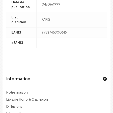
Date de
04/06/1999
publication
Lieu
PARIS
d'édition
EAN13
9782745300515
eEAN13
-
Information
Notre maison
Librairie Honoré Champion
Diffusions