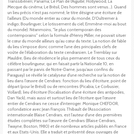
Transsibérien; Panama; Le Plan de l'Aiguille; Hollywood, La
Mecque du cinéma; Le Brésil, Des hommes sont venus...). Quand
un lieu précis n'est pas nommé, le titre désigne une écriture de
l'ailleurs (Du monde entier au cœur du monde, D'Oultremer à
indigo; Bourlinguer; Le lotissement du ciel; Emmène-moi au bout
du monde). Néanmoins, "le plus contemporain des
contemporains" selon la formule d'Henry Miller, ne pouvait situer
le cœur du monde ailleurs qu'au cœur du texte. La notion de fable
du lieu s'impose donc comme l'une des principales clefs de
voûte de l'élaboration du texte cendrarsien. Le Tremblay sur
Mauldre, (lieu de résidence le plus permanent de tous ceux du
célèbre bourlingueur, qui en faisait partir la Nationale 10, en
passant par le parvis de Notre-Dame, jusqu'aux confins du
Paraguay) se révèle le catalyseur d'une recherche sur la notion de
lieu dans l'œuvre de Cendrars: fonction du lieu d'écriture, point de
départ (pour le Brésil) ou de rencontres (Picabia, Le Corbusier,
Vollard), lieu d'écriture (focalisation d'une écriture des antipodes,
Dan Yack), mais aussi et surtout lieu de l'écriture que l'œuvre
entier de Cendrars ne cesse d'interroger. Monique CHEFDOR,
cofondatrice avec Jean François Thibault de l'Association
internationale Blaise Cendrars, est l'auteur d'une des premières
études complètes sur l'œuvre de Cendrars (Blaise Cendrars,
Twayne, Boston, 1980) et de nombreux articles publiés en France
et aux Etats-Unis. Elle a traduit et présenté deux ouvrages de