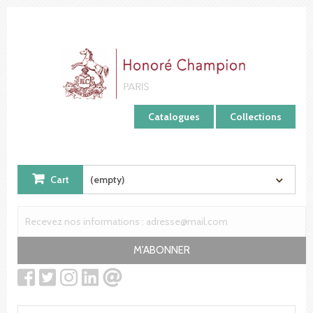
Cookies management panel
Catalogues
Collections
Cart
(empty)
M'ABONNER