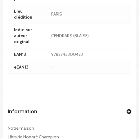
Lieu
PARIS
d'édition
Indic. sur
auteur
CENDRARS (BLAISE)
original
EAN13
9782745300423
eEAN13
-
Information
Notre maison
Librairie Honoré Champion