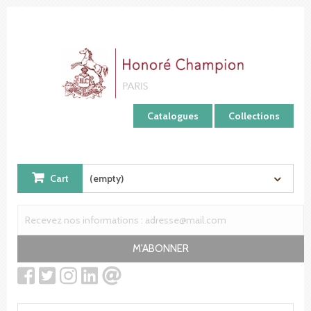
Cookies management panel
Catalogues
Collections
Cart
(empty)
M'ABONNER