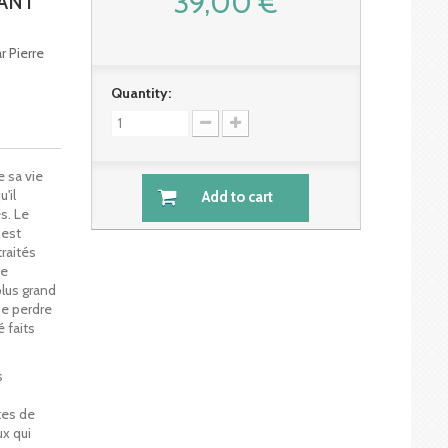
39,00 €
TANT
r Pierre
Quantity:
 sa vie
'il
Add to cart
es. Le
 est
raités
de
plus grand
se perdre
é faits
s
tes de
x qui