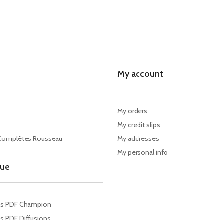
My account
My orders
My credit slips
Complètes Rousseau
My addresses
My personal info
gue
es PDF Champion
s PDF Diffusions