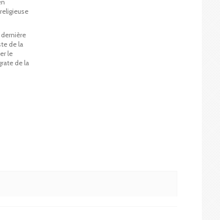
en
religieuse
 dernière
ste de la
er le
grate de la