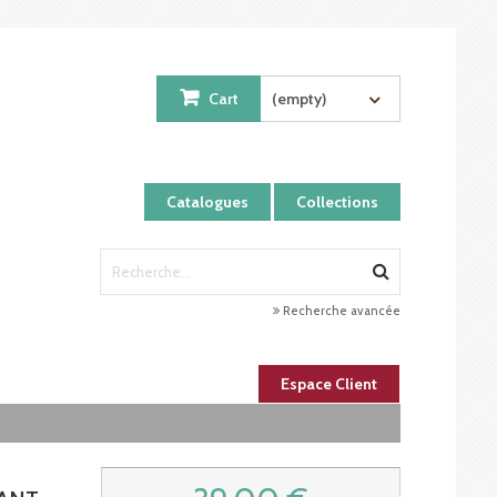
Cart
(empty)
Catalogues
Collections
Recherche avancée
Espace Client