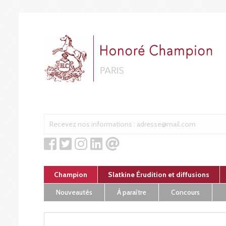
Cookies management panel
Champion
Slatkine Érudition et diffusions
Nouveautés
À paraître
Concours