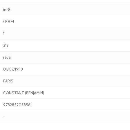
in-8
0004
1
212
relié
01/07/1998
PARIS
CONSTANT (BENJAMIN)
9782852038561
-