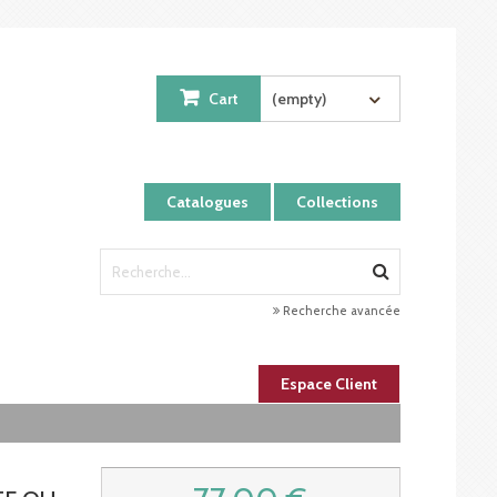
Cart
(empty)
Catalogues
Collections
Recherche avancée
Espace Client