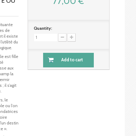
77,00 €
TE OU
ituante
Quantity:
es de
 il existe
utilité du
ogique.
e est fille
Add to cart
té
sse aux
champ la
fermir
 il s’agit
.
s, le
le ou l’on
ondatrices
oire
d’un destin
ce ».