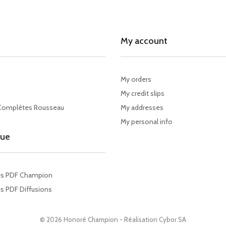
My account
My orders
My credit slips
Complètes Rousseau
My addresses
My personal info
gue
es PDF Champion
s PDF Diffusions
© 2026 Honoré Champion - Réalisation
Cybor SA