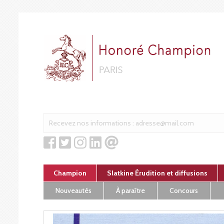
Cookies management panel
Champion
Slatkine Érudition et diffusions
Nouveautés
À paraître
Concours