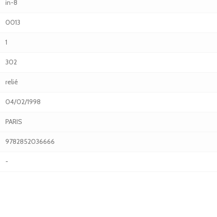
in-8
0013
1
302
relié
04/02/1998
PARIS
9782852036666
-