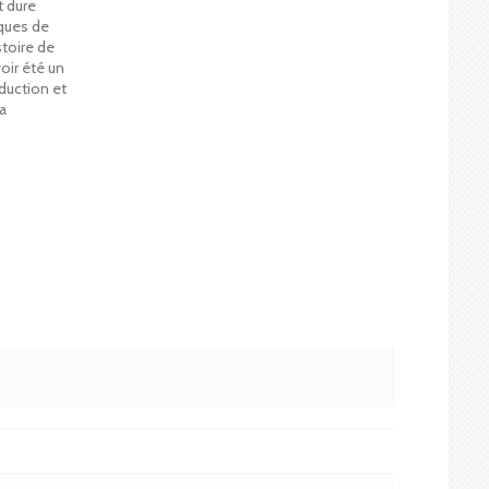
t dure
iques de
stoire de
oir été un
duction et
la