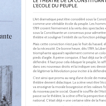
LE THEATRE DE LA CONSTITUAN
L'ECOLE DU PEUPLE.
L’Art dramatique peut être considéré sous la Const
comme une véritable école du peuple. Les homm
1789 croient fermement à la vertu des spectacles et
sous la Constituante un consensus pour admettre l’
théâtre et souligner l’intérêt de sa fonction pédag
Mais cette conviction n’est pas le fruit du hasard, ell
de la nécessité. De bonne heure, dès 1789, la Liber
triomphante apparaît rapidement comme un colo
pieds d’argile. À peine conquise, il faut déjà sur le 
défendre. Il faut pour cela éduquer le peuple, le raf
dans ses nouveaux droits et lui indiquer ses devoirs ;
de légitimer la Révolution pour inciter à la défendre
C’est ainsi que promu au rang d’une école de mœur
théâtre devient didactique. La scène veut être l’éco
va enseigner la morale bourgeoise et les valeurs f
du nouveau pacte social. Quand le souffle de l’Hist
passe sur le théâtre, la scène offre la perspective 
national. C’était déjà « une certaine idée de la Fran