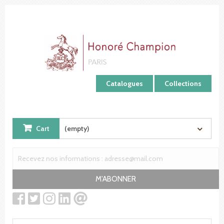
Cookies management panel
Catalogues
Collections
Cart
(empty)
M'ABONNER