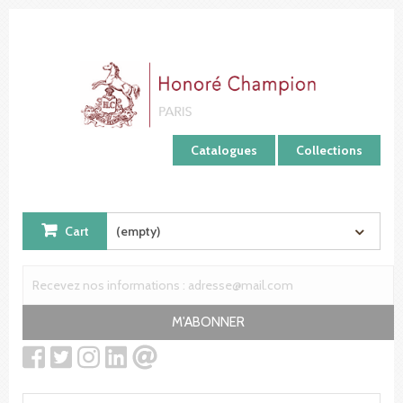
Cookies management panel
Catalogues
Collections
Cart
(empty)
M'ABONNER