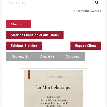
Recherche avancée
Champion
Slatkine Érudition et diffusions
Éditions Slatkine
Espace Client
Nouveautés
À paraître
Concours