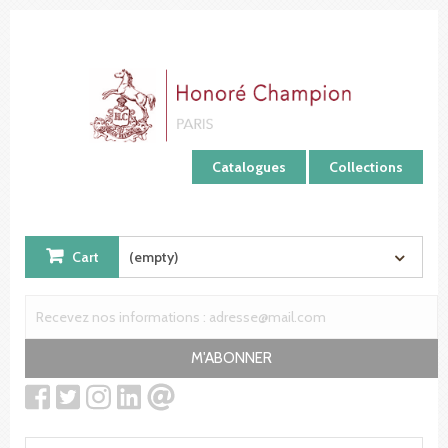
Cookies management panel
Catalogues
Collections
Cart
(empty)
M'ABONNER