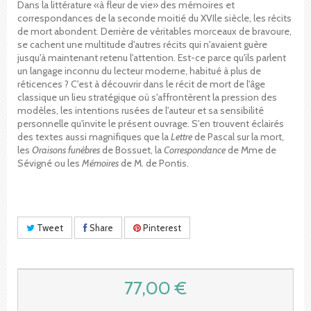
Dans la littérature «à fleur de vie» des mémoires et
correspondances de la seconde moitié du XVIle siècle, les récits
de mort abondent. Derrière de véritables morceaux de bravoure,
se cachent une multitude d'autres récits qui n'avaient guère
jusqu'à maintenant retenu l'attention. Est-ce parce qu'ils parlent
un langage inconnu du lecteur moderne, habitué à plus de
réticences ? C'est à découvrir dans le récit de mort de l'âge
classique un lieu stratégique où s'affrontèrent la pression des
modèles, les intentions rusées de l'auteur et sa sensibilité
personnelle qu'invite le présent ouvrage. S'en trouvent éclairés
des textes aussi magnifiques que la
Lettre
de Pascal sur la mort,
les
Oraisons funèbres
de Bossuet, la
Correspondance
de Mme de
Sévigné ou les
Mémoires
de M. de Pontis.
Tweet
Share
Pinterest
77,00 €