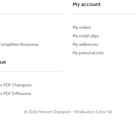
My account
My orders
My credit slips
Complètes Rousseau
My addresses
My personal info
gue
es PDF Champion
s PDF Diffusions
© 2026 Honoré Champion - Réalisation
Cybor SA