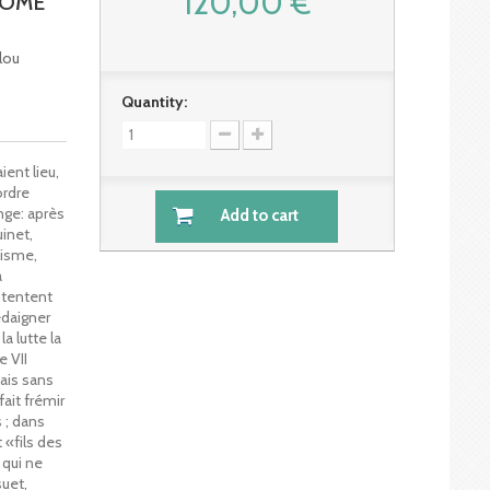
120,00 €
TOME
lou
Quantity:
ient lieu,
ordre
nge: après
Add to cart
inet,
lisme,
a
 tentent
édaigner
a lutte la
e VII
ais sans
fait frémir
 ; dans
 «fils des
 qui ne
uet,