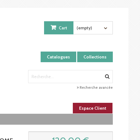
Cart
(empty)
Catalogues
Collections
Recherche avancée
Espace Client