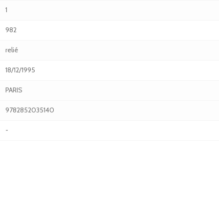
1
982
relié
18/12/1995
PARIS
9782852035140
-