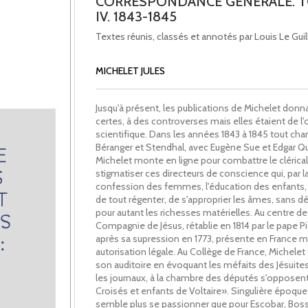
CORRESPONDANCE GENERALE. 
IV. 1843-1845
Textes réunis, classés et annotés par Louis Le Guil
MICHELET JULES
Jusqu'à présent, les publications de Michelet donna
certes, à des controverses mais elles étaient de l'
scientifique. Dans les années 1843 à 1845 tout cha
Béranger et Stendhal, avec Eugène Sue et Edgar Qu
Michelet monte en ligne pour combattre le clérica
stigmatiser ces directeurs de conscience qui, par l
confession des femmes, l'éducation des enfants,
de tout régenter, de s'approprier les âmes, sans d
pour autant les richesses matérielles. Au centre de l
Compagnie de Jésus, rétablie en 1814 par le pape Pi
après sa supression en 1773, présente en France m
autorisation légale. Au Collège de France, Michelet 
son auditoire en évoquant les méfaits des Jésuites
les journaux, à la chambre des députés s'opposent
Croisés et enfants de Voltaire». Singulière époque
semble plus se passionner que pour Escobar, Boss