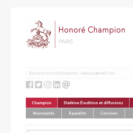
Cookies management panel
Champion
Slatkine Érudition et diffusions
Nouveautés
À paraître
Concours