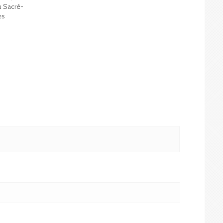
u Sacré-
es