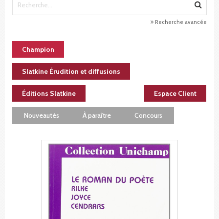
Recherche avancée
Champion
Slatkine Érudition et diffusions
Éditions Slatkine
Espace Client
Nouveautés
À paraître
Concours