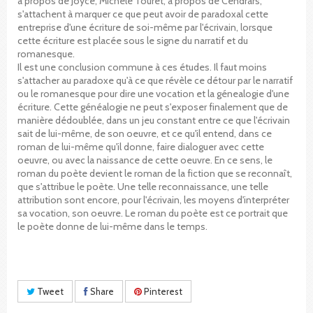
à propos de Joyce, Michèle Touret, à propos de Cendrars,
s'attachent à marquer ce que peut avoir de paradoxal cette
entreprise d'une écriture de soi-même par l'écrivain, lorsque
cette écriture est placée sous le signe du narratif et du
romanesque.
Il est une conclusion commune à ces études. Il faut moins
s'attacher au paradoxe qu'à ce que révèle ce détour par le narratif
ou le romanesque pour dire une vocation et la génealogie d'une
écriture. Cette généalogie ne peut s'exposer finalement que de
manière dédoublée, dans un jeu constant entre ce que l'écrivain
sait de lui-même, de son oeuvre, et ce qu'il entend, dans ce
roman de lui-même qu'il donne, faire dialoguer avec cette
oeuvre, ou avec la naissance de cette oeuvre. En ce sens, le
roman du poète devient le roman de la fiction que se reconnaît,
que s'attribue le poète. Une telle reconnaissance, une telle
attribution sont encore, pour l'écrivain, les moyens d'interpréter
sa vocation, son oeuvre. Le roman du poète est ce portrait que
le poète donne de lui-même dans le temps.
Tweet
Share
Pinterest