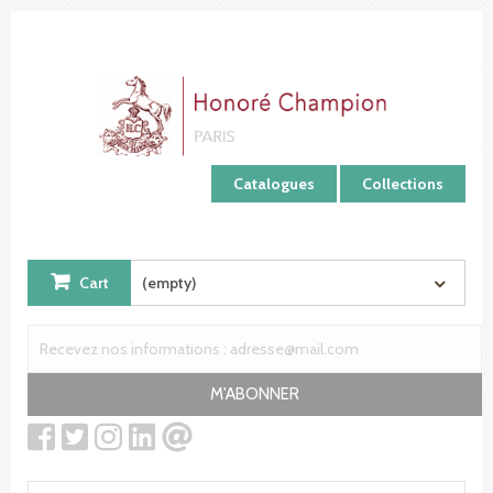
Cookies management panel
Catalogues
Collections
Cart
(empty)
M'ABONNER