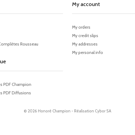
My account
My orders
My credit slips
Complètes Rousseau
My addresses
My personal info
gue
es PDF Champion
s PDF Diffusions
© 2026 Honoré Champion - Réalisation
Cybor SA