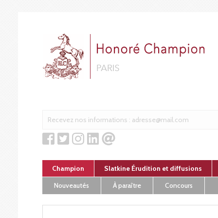
Cookies management panel
Champion
Slatkine Érudition et diffusions
Nouveautés
À paraître
Concours