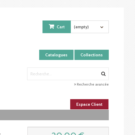
Cart
(empty)
Catalogues
Collections
Recherche avancée
Espace Client