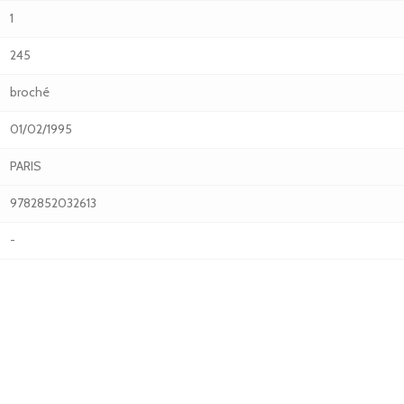
1
245
broché
01/02/1995
PARIS
9782852032613
-