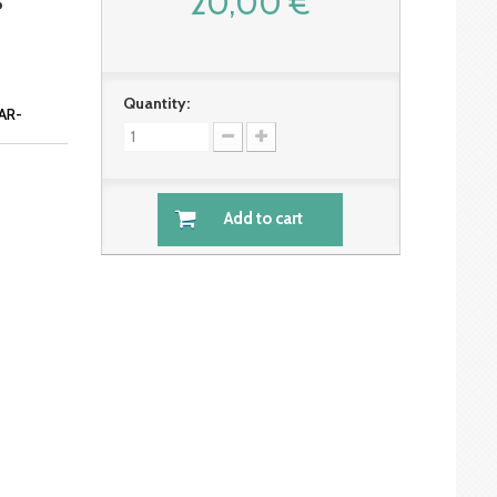
20,00 €
S
Quantity:
AR-
Add to cart