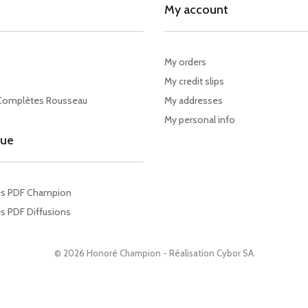
My account
My orders
My credit slips
Complètes Rousseau
My addresses
My personal info
gue
es PDF Champion
s PDF Diffusions
© 2026 Honoré Champion - Réalisation
Cybor SA