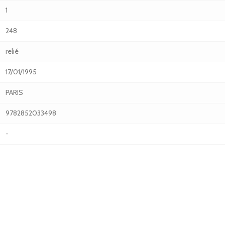
1
248
relié
17/01/1995
PARIS
9782852033498
-