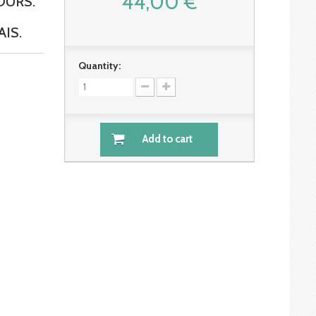
44,00 €
OURS.
IS.
Quantity:
Add to cart