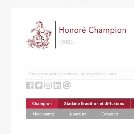
Cookies management panel
Champion
Slatkine Érudition et diffusions
Nouveautés
À paraître
Concours