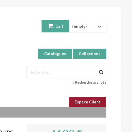
Cart
(empty)
Catalogues
Collections
Recherche avancée
Espace Client