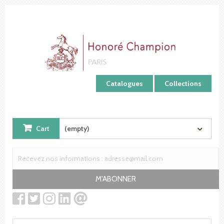
Cookies management panel
Catalogues
Collections
Cart
(empty)
M'ABONNER