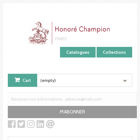
Cookies management panel
Catalogues
Collections
Cart
(empty)
M'ABONNER