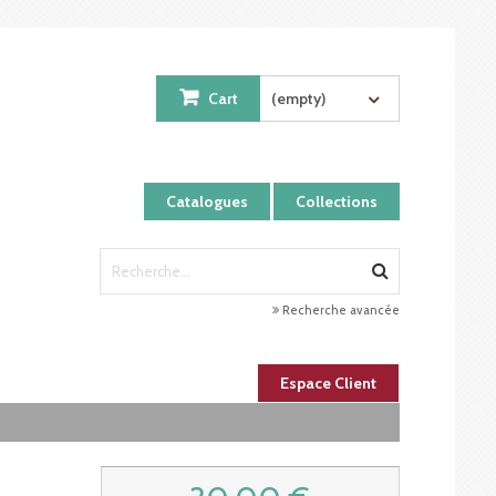
Cart
(empty)
Catalogues
Collections
Recherche avancée
Espace Client