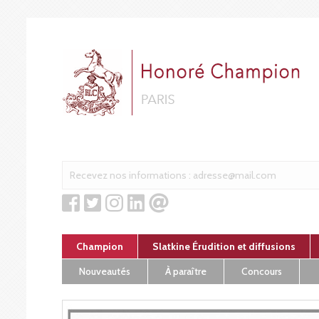
Cookies management panel
Champion
Slatkine Érudition et diffusions
Nouveautés
À paraître
Concours