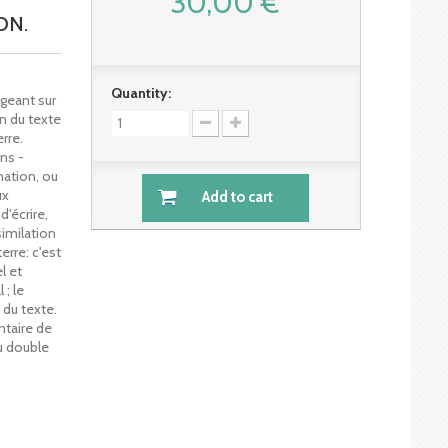
30,00 €
ON.
Quantity:
ogeant sur
on du texte
erre.
ns -
ation, ou
ux
Add to cart
'écrire,
similation
erre: c'est
l et
 ; le
 du texte.
ntaire de
au double