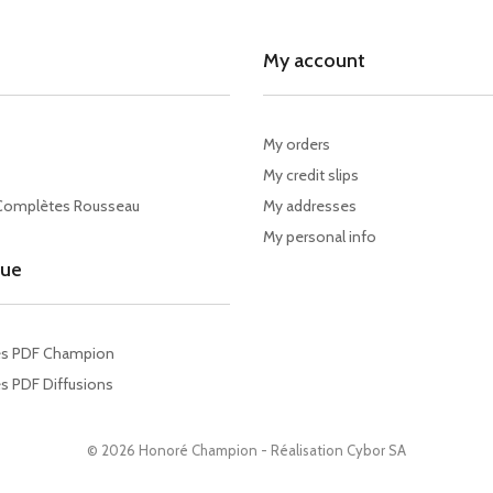
My account
My orders
My credit slips
Complètes Rousseau
My addresses
My personal info
gue
es PDF Champion
s PDF Diffusions
© 2026 Honoré Champion - Réalisation
Cybor SA