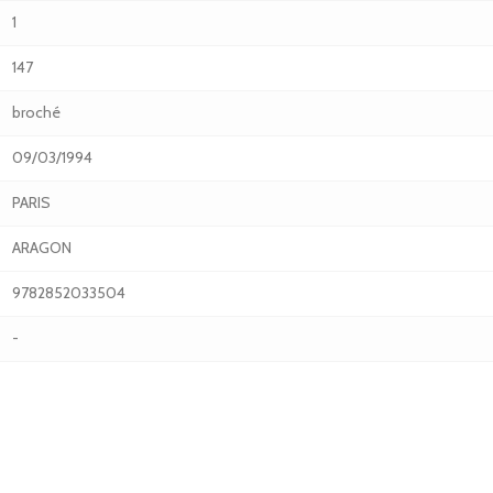
1
147
broché
09/03/1994
PARIS
ARAGON
9782852033504
-