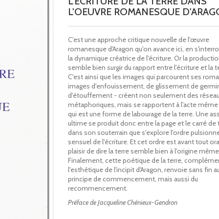
L'ECRITURE DE LA TERRE DANS
L'OEUVRE ROMANESQUE D'ARAG
C'est une approche critique nouvelle de l'œuvre
romanesque d'Aragon qu'on avance ici, en s'interr
la dynamique créatrice de l'écriture. Or la producti
semble bien surgir du rapport entre l'écriture et la t
C'est ainsi que les images qui parcourent ses roma
images d'enfouissement, de glissement de germin
d'étouffement - créent non seulement des résea
métaphoriques, mais se rapportent à l'acte même d
qui est une forme de labourage de la terre. Une as
ultime se produit donc entre la page et le carré de t
dans son souterrain que s'explore l'ordre pulsionne
sensuel de l'écriture. Et cet ordre est avant tout oral
plaisir de dire la terre semble bien à l'origine même
Finalement, cette poétique de la terre, compléme
l'esthétique de l'incipit d'Aragon, renvoie sans fin 
principe de commencement, mais aussi du
recommencement.
Préface de Jacqueline Chénieux-Gendron