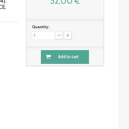
52,00 €
4).
E.
Quantity:
Add to cart