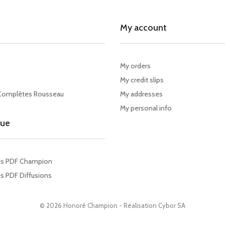
My account
My orders
My credit slips
Complètes Rousseau
My addresses
My personal info
gue
es PDF Champion
s PDF Diffusions
© 2026 Honoré Champion - Réalisation
Cybor SA