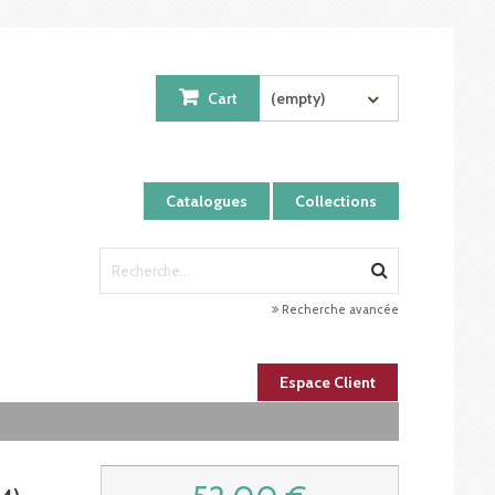
Cart
(empty)
Catalogues
Collections
Recherche avancée
Espace Client