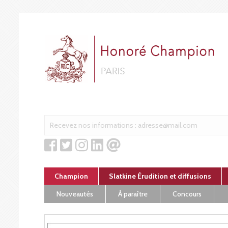
Cookies management panel
Champion
Slatkine Érudition et diffusions
Nouveautés
À paraître
Concours