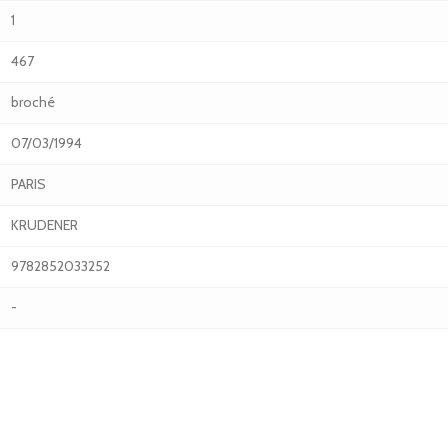
1
467
broché
07/03/1994
PARIS
KRUDENER
9782852033252
-