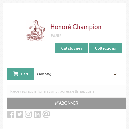
Cookies management panel
Catalogues
Collections
Cart
(empty)
M'ABONNER