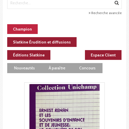
Recherche avancée
Champion
Slatkine Érudition et diffusions
Éditions Slatkine
Espace Client
Nouveautés
À paraître
Concours