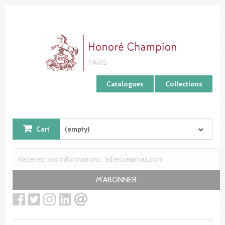
Cookies management panel
Catalogues
Collections
Cart
(empty)
M'ABONNER