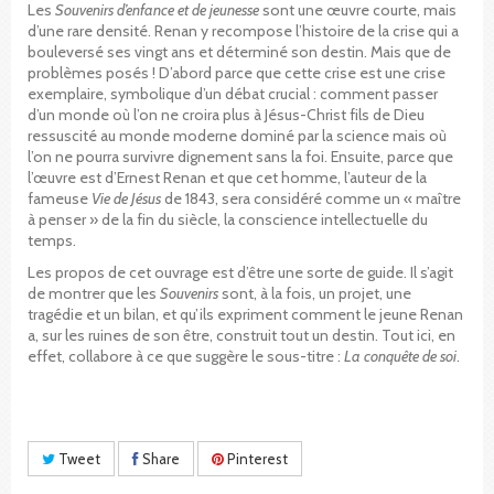
Les
Souvenirs d’enfance et de jeunesse
sont une œuvre courte, mais
d’une rare densité. Renan y recompose l’histoire de la crise qui a
bouleversé ses vingt ans et déterminé son destin. Mais que de
problèmes posés ! D’abord parce que cette crise est une crise
exemplaire, symbolique d’un débat crucial : comment passer
d’un monde où l’on ne croira plus à Jésus-Christ fils de Dieu
ressuscité au monde moderne dominé par la science mais où
l’on ne pourra survivre dignement sans la foi. Ensuite, parce que
l’œuvre est d’Ernest Renan et que cet homme, l’auteur de la
fameuse
Vie de Jésus
de 1843, sera considéré comme un « maître
à penser » de la fin du siècle, la conscience intellectuelle du
temps.
Les propos de cet ouvrage est d’être une sorte de guide. Il s’agit
de montrer que les
Souvenirs
sont, à la fois, un projet, une
tragédie et un bilan, et qu’ils expriment comment le jeune Renan
a, sur les ruines de son être, construit tout un destin. Tout ici, en
effet, collabore à ce que suggère le sous-titre :
La conquête de soi
.
Tweet
Share
Pinterest