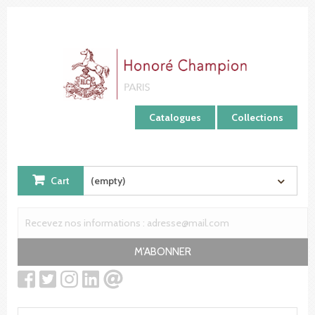
Cookies management panel
Catalogues
Collections
Cart
(empty)
M'ABONNER